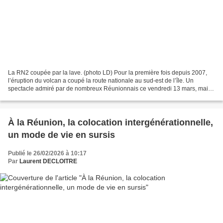
La RN2 coupée par la lave. (photo LD) Pour la première fois depuis 2007,
l’éruption du volcan a coupé la route nationale au sud-est de l’île. Un
spectacle admiré par de nombreux Réunionnais ce vendredi 13 mars, mais
qui va affecter les déplacements pendant...
À la Réunion, la colocation intergénérationnelle,
un mode de vie en sursis
Publié le 26/02/2026 à 10:17
Par
Laurent DECLOITRE