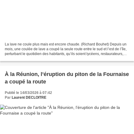
La lave ne coule plus mais est encore chaude. (Richard Bouhet) Depuis un
mois, une coulée de lave a coupé la seule route entre le sud et l’est de l’île,
perturbant le quotidien des habitants, qu’ils soient lycéens, restaurateurs,
agents d’entretien… ou...
À la Réunion, l’éruption du piton de la Fournaise
a coupé la route
Publié le 14/03/2026 à 07:42
Par
Laurent DECLOITRE