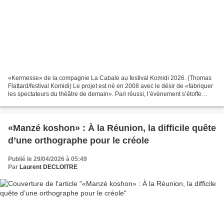
«Kermesse» de la compagnie La Cabale au festival Komidi 2026. (Thomas
Flattard/festival Komidi) Le projet est né en 2008 avec le désir de «fabriquer
les spectateurs du théâtre de demain». Pari réussi, l’évènement s’étoffe
chaque année un peu plus et l’engouement...
«Manzé koshon» : À la Réunion, la difficile quête
d’une orthographe pour le créole
Publié le 29/04/2026 à 05:49
Par
Laurent DECLOITRE