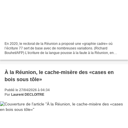
En 2020, le rectorat de la Réunion a proposé une «graphie cadre» où
l’écriture 77 sert de base avec de nombreuses variations. (Richard
Bouhet/AFP) L’écriture de la langue pousse à la faute à la Réunion, en
raison de la coexistence de plusieurs graphies....
À la Réunion, le cache-misère des «cases en
bois sous tôle»
Publié le 27/04/2026 à 04:34
Par
Laurent DECLOITRE