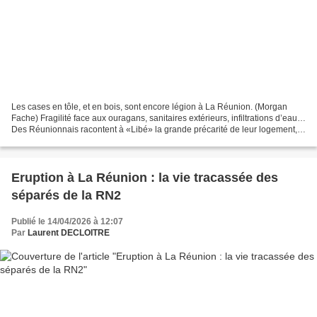
Les cases en tôle, et en bois, sont encore légion à La Réunion. (Morgan
Fache) Fragilité face aux ouragans, sanitaires extérieurs, infiltrations d’eau…
Des Réunionnais racontent à «Libé» la grande précarité de leur logement,
alors que 16 500 résidences...
Eruption à La Réunion : la vie tracassée des
séparés de la RN2
Publié le 14/04/2026 à 12:07
Par
Laurent DECLOITRE