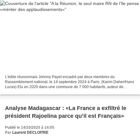
L'édile réunionnais Johnny Payet encadré par deux membres du
Rassemblement national, le 14 septembre 2024 à Paris. (Karim Daher/Hans
Lucas) Elu en 2020 dans une commune de 7 000 habitants, auteur de
propos controversés sur l’esclavage, Johnny Payet espère...
Analyse Madagascar : «La France a exfiltré le
président Rajoelina parce qu’il est Français»
Publié le 14/10/2025 à 14:05
Par
Laurent DECLOITRE