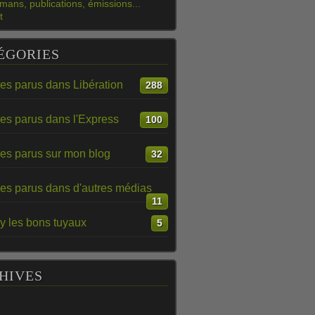
mans, publications, émissions...
t
ÉGORIES
les parus dans Libération
288
les parus dans l'Express
100
les parus sur mon blog
32
les parus dans d'autres médias
11
y les bons tuyaux
5
HIVES