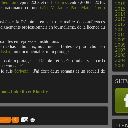
ibération
depuis 2003 et de
L
'
Express
entre 2008 et 2016.
2016
tres nationaux, comme
Géo
,
Marianne
,
Paris Match
,
Terra
2015
2014
2013
ersité de la Réunion, en tant que maître de conférences
2012
seignements professionnels en journalisme, de la licence au
2011
2010
2009
our les entreprises et institutions.
2008
 des médias nationaux, notamment boites de production ou
2007
ission
,
un documentaire, un reportage...
2006
2004
ans de reportages, la Réunion et l'océan Indien vus par la
2003
me contacter)
 je suis
écrivain
! J'ai écrit deux romans et un recueil de
SUI
book
,
linkedin
et
Bluesky
epost
0
LIE