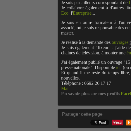
Je suis par ailleurs correspondant de
L
Je collabore également à d'autres ti
Eco
,
l'
Entreprise
...
Je suis en outre formateur à l'univ
associé, où je suis responsable des en
master.
Je réalise à la demande des
ouvrages
p
Je suis également "fixeur" : j'aide
chaines de télévision, à monter une
ém
J'ai également publié un ouvrage "15 
presse nationale". Disponible
ici
.
(ou 
Et quand il me reste du temps libre,
nouvelles.
Téléphone : 0692 26 17 17
Mail
En savoir plus sur mes profils
Face
Partager cette page
R