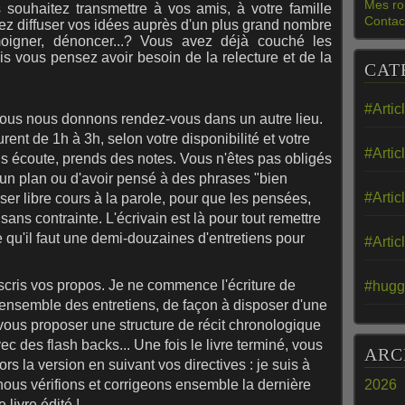
Mes ro
 souhaitez transmettre à vos amis, à votre famille
Contac
ez diffuser vos idées auprès d'un plus grand nombre
moigner, dénoncer...?
Vous avez déjà couché les
is vous pensez avoir besoin de la relecture et de la
CAT
#Artic
nous nous donnons rendez-vous dans un autre lieu.
rent de 1h à 3h, selon votre disponibilité et votre
#Artic
s écoute, prends des notes. Vous n'êtes pas obligés
ir un plan ou d'avoir pensé à des phrases "bien
#Artic
sser libre cours à la parole, pour que les pensées,
ans contrainte. L'écrivain est là pour tout remettre
 qu'il faut une demi-douzaines d'entretiens pour
#Artic
scris vos propos. Je ne commence l'écriture de
#hugg
l'ensemble des entretiens, de façon à disposer d'une
 vous proposer une structure de récit chronologique
c des flash backs... Une fois le livre terminé, vous
ARC
lors la version en suivant vos directives : je suis à
, nous vérifions et corrigeons ensemble la dernière
2026
 livre édité !