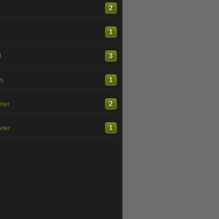
n
2
1
l
3
s
1
rier
2
vier
1