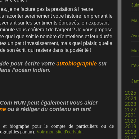
Jui
s, je ne facture pas la prestation à l'heure
s raconter sereinement votre histoire, en prenant le
Mai
revenant sur les sentiments éprouvés, en exposant
minute vous coûterait de l'argent ? Je vous propose
Avri
ême quel que soit le nombre d'entretiens et leur durée.
rtes un petit investissement, mais quel plaisir, quelle
de son écrit, qui restera dans la postérité !
Mar
aide pour écrire votre
autobiographie
sur
Fév
dans l'océan Indien.
Jan
2025
2024
o Com RUN peut également vous aider
2023
rne
ou à rédiger du contenu en tant
2022
2021
2020
) et biographe pour le compte de particuliers ou de
2019
biographies par an).
Voir mon site d'écrivain.
2018
2017