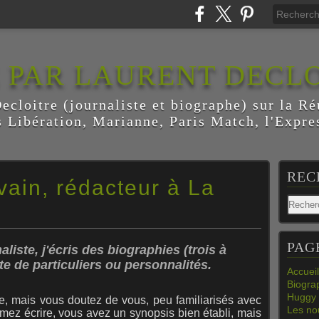
E PAR LAURENT DECL
ecloitre (journaliste et biographe) sur la Ré
s Libération, Marianne, Paris Match, l'Expres
REC
vain, rédacteur à La
PAG
liste, j'écris des biographies (trois à
e de particuliers ou personnalités.
Accueil
Biogra
Huggy 
e, mais vous doutez de vous, peu familiarisés avec
Les nou
mez écrire, vous avez un synopsis bien établi, mais