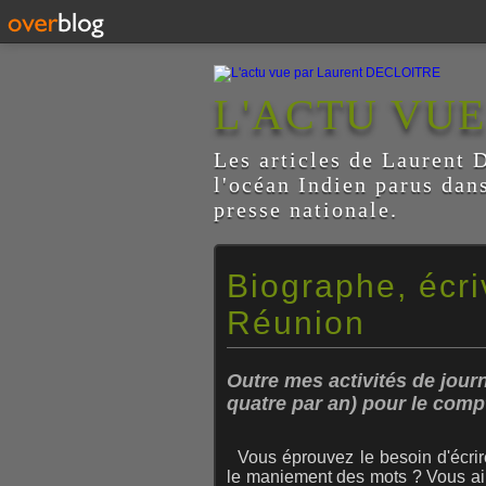
L'ACTU VU
Les articles de Laurent D
l'océan Indien parus dan
presse nationale.
Biographe, écri
Réunion
Outre mes activités de journa
quatre par an) pour le compt
Vous éprouvez le besoin d'écrir
le maniement des mots ?
Vous ai