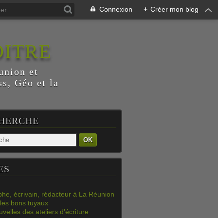
Connexion
+
Créer mon blog
OITRE
union et
s, Géo et la
HERCHE
OK
ES
phe, écrivain, rédacteur à La Réunion
les bons tuyaux
velles des ateliers d'écriture