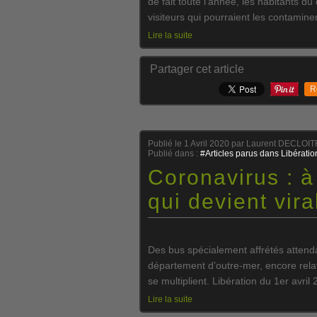
de fait toute l’année, les habitants du
visiteurs qui pourraient les contaminer
Lire la suite
Partager cet article
R
Publié le
1 Avril 2020
par Laurent DECLOI
Publié dans :
#Articles parus dans Libératio
Coronavirus : à
qui devient vira
Des bus spécialement affrétés attend
département d’outre-mer, encore relati
se multiplient. Libération du 1er avri
Lire la suite