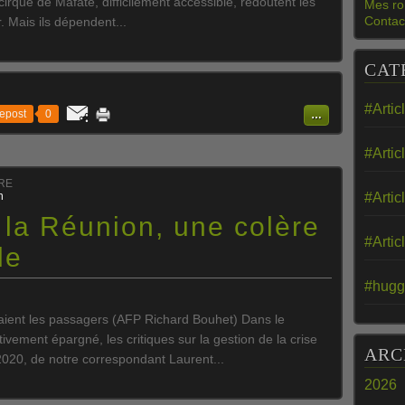
 cirque de Mafate, difficilement accessible, redoutent les
Mes ro
Contac
. Mais ils dépendent...
CAT
#Artic
epost
0
…
#Artic
TRE
n
#Artic
 la Réunion, une colère
#Artic
le
#hugg
aient les passagers (AFP Richard Bouhet) Dans le
vement épargné, les critiques sur la gestion de la crise
ARC
l 2020, de notre correspondant Laurent...
2026