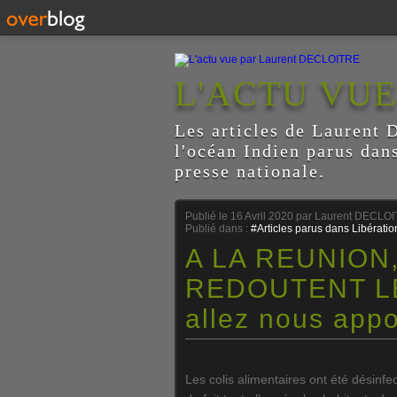
L'ACTU VU
Les articles de Laurent D
l'océan Indien parus dan
presse nationale.
Publié le
16 Avril 2020
par Laurent DECLO
Publié dans :
#Articles parus dans Libératio
A LA REUNION
REDOUTENT LES
allez nous appor
Les colis alimentaires ont été désinfe