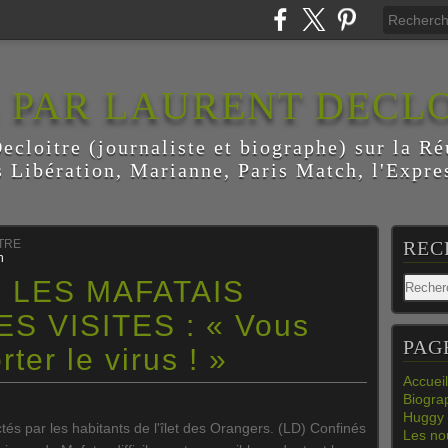
E PAR LAURENT DECL
ecloitre (journaliste et biographe) sur la Ré
s Libération, Marianne, Paris Match, l'Expres
ITRE
REC
n
, LES MAFATAIS
 VISITES : « Vous
PAG
ter le virus ! »
Accueil
Biogra
Huggy 
ctés par les habitants de l'îlet des Orangers. (LD) Confinés
Les nou