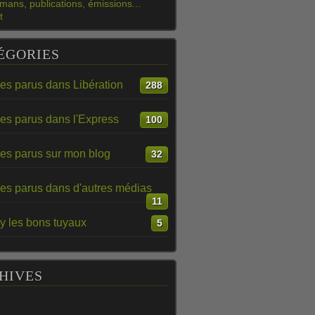
mans, publications, émissions...
t
ÉGORIES
les parus dans Libération
288
les parus dans l'Express
100
les parus sur mon blog
32
les parus dans d'autres médias
11
y les bons tuyaux
5
HIVES