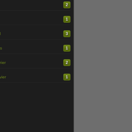
n
2
1
l
3
s
1
rier
2
vier
1