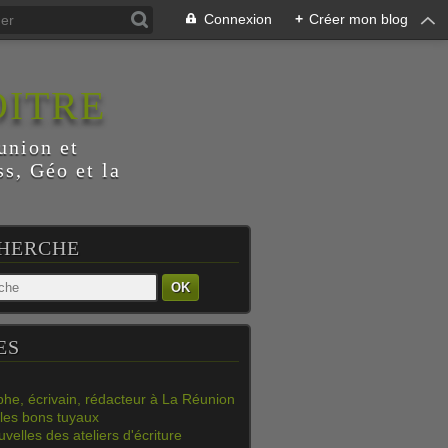
Connexion
+
Créer mon blog
OITRE
union et
s, Géo et la
HERCHE
OK
ES
phe, écrivain, rédacteur à La Réunion
les bons tuyaux
velles des ateliers d'écriture