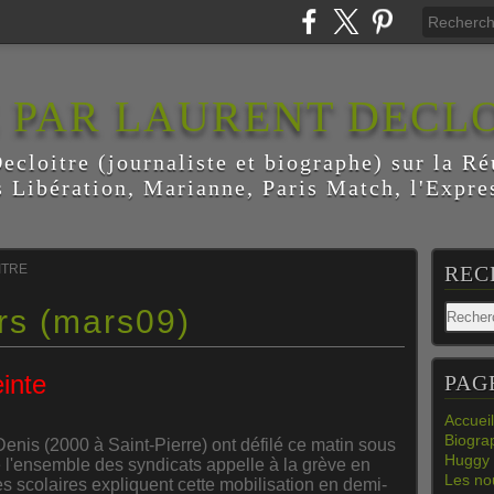
E PAR LAURENT DECL
ecloitre (journaliste et biographe) sur la Ré
s Libération, Marianne, Paris Match, l'Expres
ITRE
REC
rs (mars09)
einte
PAG
Accueil
Biogra
nis (2000 à Saint-Pierre) ont défilé ce matin sous
Huggy 
 l'ensemble des syndicats appelle à la grève en
Les nou
s scolaires expliquent cette mobilisation en demi-