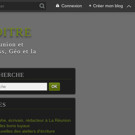
Connexion
+
Créer mon blog
OITRE
union et
s, Géo et la
HERCHE
OK
ES
phe, écrivain, rédacteur à La Réunion
les bons tuyaux
velles des ateliers d'écriture