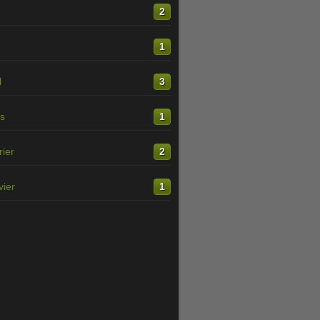
n
2
1
l
3
s
1
rier
2
vier
1