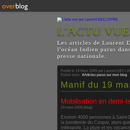
L'ACTU VU
Les articles de Laurent D
l'océan Indien parus dan
presse nationale.
Publié le
19 Mars 2009
par Laurent DECLO
Publié dans :
#Articles parus sur mon blog
Manif du 19 ma
Mobilisation en demi-t
19 mars 2009 (blog)
Environ 4000 personnes à Saint-De
la banderole du Cospar, alors que
métropole. La pluie et les vacance