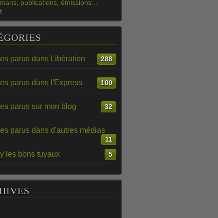
mans, publications, émissions...
t
ÉGORIES
les parus dans Libération
288
les parus dans l'Express
100
les parus sur mon blog
32
les parus dans d'autres médias
11
y les bons tuyaux
5
HIVES