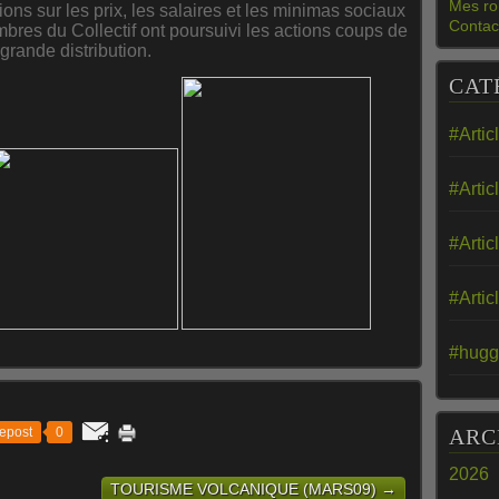
Mes ro
ons sur les prix, les salaires et les minimas sociaux
Contac
mbres du Collectif ont poursuivi les actions coups de
grande distribution.
CAT
#Artic
#Artic
#Artic
#Artic
#hugg
epost
0
ARC
2026
TOURISME VOLCANIQUE (MARS09) →