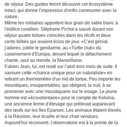
de séjour. Des guides feront découvrir cet écosystème
intact, qui donne l'impression d'enfin communier avec la
nature.
Même les militaires apportent leur grain de sable blanc à
l'édifice corallien. Stéphane Pichot a sauvé durant son
séjour quatre tortues coincées dans les récifs et deux
cents bébés qui avaient éclos de jour. «C'est génial,
j'adore», jubile le gendarme, au «Turtle club» du
casernement d'Europa, devant lequel le détachement
chante, seul au monde, la Marseillaise.
Fabien Jean, lui, est resté sur l'atoll trois mois de suite. Il
savoure cette «chance unique pour un naturaliste» en
retirant un thermomètre d'un nid de tortue. Peu importe les
moustiques, insupportables, qui obligent, la nuit, à se
promener avec une moustiquaire sur le visage. Le jeune
homme est «écovolontaire» pour le compte de Kelonia,
une ancienne ferme d'élevage qui prélevait auparavant
des œufs sur les îles Eparses. Les animaux étaient élevés
à la Réunion, leur écaille et leur chair vendues.
Aujourd'hui reconverti, l'observatoire est à la pointe de la