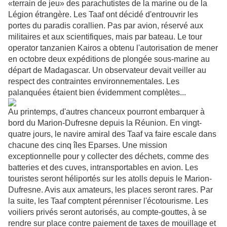
«terrain de jeu» des parachutistes de la marine ou de la
Légion étrangère. Les Taaf ont décidé d'entrouvrir les
portes du paradis corallien. Pas par avion, réservé aux
militaires et aux scientifiques, mais par bateau. Le tour
operator tanzanien Kairos a obtenu l'autorisation de mener
en octobre deux expéditions de plongée sous-marine au
départ de Madagascar. Un observateur devait veiller au
respect des contraintes environnementales. Les
palanquées étaient bien évidemment complètes...
Au printemps, d'autres chanceux pourront embarquer à
bord du Marion-Dufresne depuis la Réunion. En vingt-
quatre jours, le navire amiral des Taaf va faire escale dans
chacune des cinq îles Eparses. Une mission
exceptionnelle pour y collecter des déchets, comme des
batteries et des cuves, intransportables en avion. Les
touristes seront héliportés sur les atolls ­depuis le Marion-
Dufresne. Avis aux amateurs, les places seront rares. Par
la suite, les Taaf comptent pérenniser l'écotourisme. Les
voiliers privés seront autorisés, au compte-gouttes, à se
rendre sur place contre paiement de taxes de mouillage et