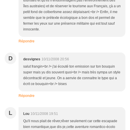
touristes et qu'ils n'endommagent pas l'environnement des
îles australes) et de réserver le tourisme aux Français, çà a un
petit fond de colbertisme assez déplaisant.<br /> Enfin, il me
semble que le prétexte écologique a bon dos et permet de
fermer les yeux sur une présence militaire qui est tout sauf
innocente.
Répondre
D
desvignes
10/11/2008 20:56
salut frangin<br /> j'ai écouté ton emission sur ton bouquin
super mais yu dis souvent quoi<br /> mais très sympa un style
décontracté et jeune. On a aenvie de connaitre le type qui a
écrit ce bouquin<br /> bises
Répondre
L
Lou
10/11/2008 19:51
Qu'il nous plait de rêver,rêver seulement car cette escapade
bien romantique,que dis-je,cette aventure romantico-écolo