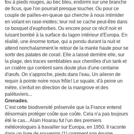
fou à pieds rouges, au bec bleu, endormi sur une branche
de ficus, que l'on pourrait presque toucher. Ou pour ce
couple de pailles-en-queue qui cherche à nous ­intimider
en volant en rase-mottes ; leur nid se cache peut-être dans
ce bosquet d'euphorbes. Ou encore pour ce récif noir et
luisant bombé à la surface du lagon intérieur d'Europa. En
réalité, une énorme tortue, qui a pondu durant la nuit et
attend nonchalamment le retour de la marée haute pour se
sortir des patates de corail. Elle a laissé derrière elle, sur
la plage, des traces semblables aux chenilles d'un tank et
un cratère qui contient sans doute plus d'une centaine
d'œufs. On s'approche, pieds dans l'eau. Un aileron de
requin à pointe noire nous frôle ! Le squale, d'à peine un
mètre, s'enfuit en direction de la mangrove et des
palétuviers...
Grenades.
C'est cette biodiversité préservée que la France entend
désormais protéger coûte que coûte. Cela n'a pas toujours
été le cas... Alain Hoarau fut l'un des premiers
météorologues à travailler sur Europa, en 1950. Il raconte
dans un livre de souvenirs (1) comment son équipe