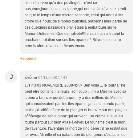
n'est réservée qu'à des privilégiés...n'est-ce
pas,Vous,journaliste passionné,qui nous a fait rêver,ne serait-
ce que le temps d'une micron seconde, celui qui nous a fait
croire que nous, de simples touristes, pouvions faire partie de
ces quelques passagers privilégiés à embarquer sur le
Marion Dufresnes! Que de naÏveté!!!!je sais mais à quand la
prochaine rotation sur ces Iles éparses? Rêver est encore
permis alors rêvons et rêvons encore.
Répondre
J
jérôme
04/11/2008 17:43
17H43 03 NOVEMBRE 2008<br /> Ben voilà ... le journaliste
peut être content, il a réussi son coup ... il y a Mireille avec sa
crème à bronzer qui débarque....y a des milliers de Mireille
qui connaissaient pas les iles éparse, jamais entendu parlé,
mais qui adôôre faire de la plonger et bronzer sur des plages
sôôôvage de sable blanc qui arrivent... sa crème elle va en
foutre partout sur mon Atlas-à-rêver. Le tourisme c'est la mort
de l'aventure, l'aventure la mort de l'indigène ; il ne restait que
le rêve... Mireille et sa palanquée de plongeurs c'est la fin du