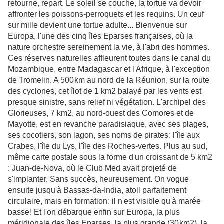
retourne, repart. Le soleil se couche, la tortue va devoir
affronter les poissons-perroquets et les requins. Un œuf
sur mille devient une tortue adulte... Bienvenue sur
Europa, l'une des cinq îles Eparses françaises, où la
nature orchestre sereinement la vie, à l'abri des hommes.
Ces réserves naturelles affleurent toutes dans le canal du
Mozambique, entre Madagascar et l'Afrique, à l'exception
de Tromelin. A 500 km au nord de la Réunion, sur la route
des cyclones, cet îlot de 1 km2 balayé par les vents est
presque sinistre, sans relief ni végétation. L'archipel des
Glorieuses, 7 km2, au nord-ouest des Comores et de
Mayotte, est en revanche paradisiaque, avec ses plages,
ses cocotiers, son lagon, ses noms de pirates : l'île aux
Crabes, l'île du Lys, l'île des Roches-vertes. Plus au sud,
même carte postale sous la forme d'un croissant de 5 km2
: Juan-de-Nova, où le Club Med avait projeté de
s'implanter. Sans succès, heureusement. On vogue
ensuite jusqu'à Bassas-da-India, atoll parfaitement
circulaire, mais en formation : il n'est visible qu'à marée
basse ! Et l'on débarque enfin sur Europa, la plus
méridionale des îles Eparses, la plus grande (30 km2), la