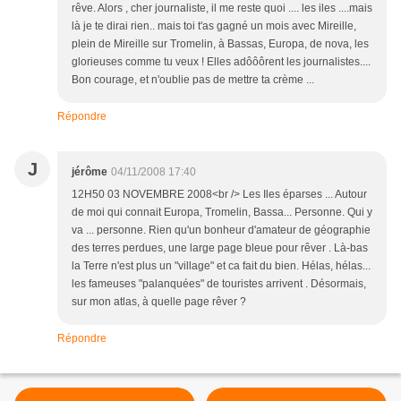
rêve. Alors , cher journaliste, il me reste quoi .... les iles ....mais
là je te dirai rien.. mais toi t'as gagné un mois avec Mireille,
plein de Mireille sur Tromelin, à Bassas, Europa, de nova, les
glorieuses comme tu veux ! Elles adôôôrent les journalistes....
Bon courage, et n'oublie pas de mettre ta crème ...
Répondre
J
jérôme
04/11/2008 17:40
12H50 03 NOVEMBRE 2008<br /> Les Iles éparses ... Autour
de moi qui connait Europa, Tromelin, Bassa... Personne. Qui y
va ... personne. Rien qu'un bonheur d'amateur de géographie
des terres perdues, une large page bleue pour rêver . Là-bas
la Terre n'est plus un "village" et ca fait du bien. Hélas, hélas...
les fameuses "palanquées" de touristes arrivent . Désormais,
sur mon atlas, à quelle page rêver ?
Répondre