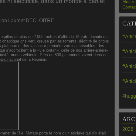
s ni électricité, dans un monde à part et
Mes ro
Contac
union Laurent DECLOITRE
CAT
#Artic
railles de plus de 2 000 mètres d’altitude, Mafate dévoile un
chaotique gris vert, creusé par les torrents, déchiré de pitons
es plateaux et des vallons à première vue inaccessibles : les
qui s’accrochent à la «vie lontan», celle de nos arrière-arrière-
#Artic
tricité, aucun véhicule. Près de 800 personnes vivent dans ce
arc national de la Réunion.
#Artic
#Artic
#hugg
ARC
2026
ommet de l’île, Mafate porte le nom d’un esclave qui s’y était