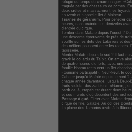
réfugié du temps du «marronnage». «Celu
traquée par des chasseurs de primes. En
deux crêtes et massacrèrent les fuyards q
souvenir et s’appelle Ilet-à-Malheur.
Tisanes de géranium.
Pour pénétrer dan
heures, sans craindre les dénivelés avant 
d’entrée du cirque.
Tomber dans Mafate depuis l’ouest ? Du 
une descente éprouvante de près de troi
souffle sur les îlets des Lataniers et de
des néfliers poussent entre les rochers.
tapisserie.
Mériter Mafate depuis le sud ? Il faut sui
gravir le col ardu du Taïbit. On arrive a
de quatre heures d’efforts, avec une pau
famille Hoarau restaurent un îlet abando
«tourisme participatif». Neuf-Neuf, le co
Cahoter jusqu’à Mafate depuis le nord ? U
chaque année davantage, jusqu’à Deux-Bra
fruits violets, des zanblons. «Gamin, j’en
partir de là, crapahuter durant deux heur
et ses murets d’où débordent des orchid
Passage à gué.
Flirter avec Mafate depui
cirque de l’île, Salazie. Au col des Bœufs
La plaine des Tamarins invite à la flâner