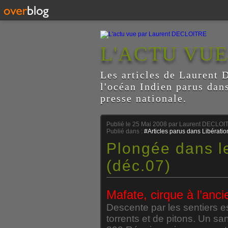
L'ACTU VU
Les articles de Laurent D
l'océan Indien parus dan
presse nationale.
Publié le
25 Mai 2008
par Laurent DECLOI
Publié dans :
#Articles parus dans Libératio
Plongée dans l
(déc.07)
Mafate, cirque à l’anc
Descente par les sentiers 
torrents et de pitons. Un sa