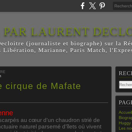
E PAR LAURENT DECL
ecloitre (journaliste et biographe) sur la Ré
s Libération, Marianne, Paris Match, l'Expres
TRE
REC
n
e cirque de Mafate
PAG
ienne
Accueil
Biogra
escarpés au cœur d’un chaudron strié de
Huggy 
nctuaire naturel parsemé d’îlets où vivent
Les nou