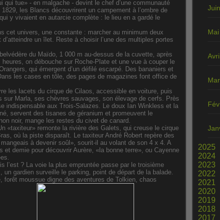
i qui tue» - en malgache - devint le chef d’une communauté
Jui
 1829, les Blancs découvrirent un campement à l’ombre de
ui y vivaient en autarcie complète : le lieu en a gardé le
Mai
s cet univers, une constante : marcher au minimum deux
d’atteindre un îlet. Reste à choisir l’une des multiples portes
belvédère du Maïdo, 1 000 m au-dessus de la cuvette, après
Avri
s heures, on débouche sur Roche-Plate et une vue à couper le
s Orangers, qui émergent d’un défilé escarpé. Des bananiers et
 Dans les cases en tôle, des pages de magazines font office de
Mar
vre les lacets du cirque de Cilaos, accessible en voiture, puis
lors sur Marla, ses chèvres sauvages, son élevage de cerfs. Près
Fév
se indispensable aux Trois-Salazes. Le doux Ian Winkless et la
nné, servent des tisanes de géranium et promeuvent le
chon noir, mange les restes du civet de canard.
n «taxiteur» remonte la rivière des Galets, qui creuse le cirque
Jan
s, où la piste disparaît. Le taxiteur André Robert repère des
 mangeais à devenir soûl», sourit-il au volant de son 4 x 4. A
2025
es et demie pour découvrir Aurère, «la bonne terre», ou Cayenne
2024
ées.
2023
s l’est ? La voie la plus empruntée passe par le troisième
, un gardien surveille le parking, point de départ de la balade.
2022
ie, forêt moussue digne des aventures de Tolkien, chaos
2021
2020
2019
2018
2017