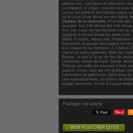
plateau vert, spongieux et silencieux. A
sa longueur, le cirque, souvent nu sous l
cactus qui pointent leur hampe unique au
où le cours d’eau glisse sur des dalles d
Chaleur de la cheminée.
A l’entrée des
postales. Les 130 élèves des huit minusc
mer. Les cours ont lieu du lundi midi au 
regagner le littoral durant les week-ends.
Marla. Pourtant, depuis mai, l’instituteur
fonctionné, le groupe électrogène est en 
à la chaleur de la cheminée. A 1 640 m d’al
classe en août-septembre. Mais les ment
Bourse, un peu à l’écart du flux de rand
L’émetteur solaire de Radio Zantak devi
Thomas accueille les touristes à bras ouv
patazé» («tous ceux qui ont quelque chose
valorisation du patrimoine, fabrication d
Une maturation lente, au rythme de Mafat
rougail saucisses, le soir à chaque étape
Partager cet article
R
← BIEN PLUS CHER QU'EN...