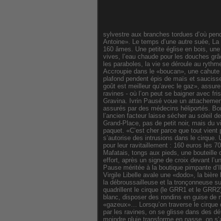
sylvestre aux branches tordues d’où pen
Antoine». Le temps d’une autre suée, La 
160 âmes. Une petite église en bois, une
vives, l’eau chaude pour les douches gr
les paraboles, la vie se déroule au rythm
Accroupie dans le «boucan», une cahute e
plafond pendent épis de maïs et saucisses
goût est meilleur qu’avec le gaz», assure
ravines - où l’on peut se baigner avec fri
Gravina. Ivrin Pausé voue un attachement
assurés par des médecins héliportés. Bon
l’ancien facteur laisse sécher au soleil
Grand-Place, pas de petit noir, mais du vi
paquet. «C’est cher parce que tout vient p
s’autorise des intrusions dans le cirque. 
pour leur ravitaillement : 160 euros les 70
Mafatais, tongs aux pieds, une bouteille d
effort, après un signe de croix devant l’
Pause méritée à la boutique pimpante d’Il
Virgile Libelle avale une «dodo», la bièr
la débroussailleuse et la tronçonneuse s
quadrillent le cirque (le GRR1 et le GRR2)
blanc, disposer des rondins en guise de
«gazeux»… Lorsqu’on traverse le cirque d
par les ravines, on se glisse dans des d
moindre pluie transforme en nasse, on s