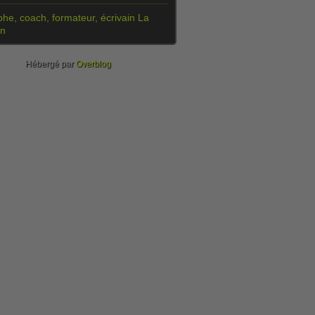
he, coach, formateur, écrivain La
on
Hébergé par
Overblog