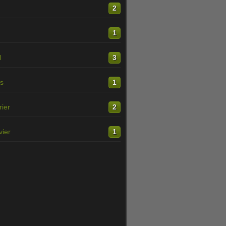
n
2
1
l
3
s
1
rier
2
vier
1