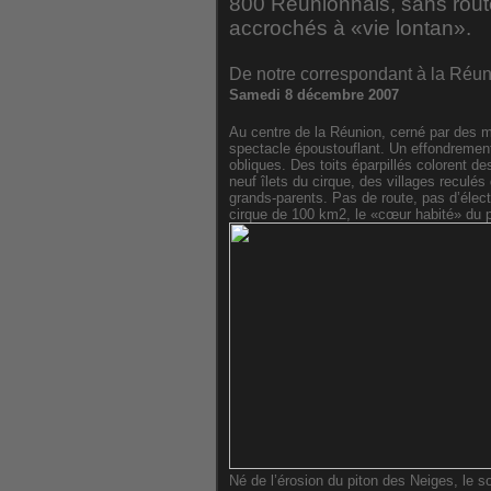
800 Réunionnais, sans route
accrochés à «vie lontan».
De notre correspondant à la Ré
Samedi 8 décembre 2007
Au centre de la Réunion, cerné par des mu
spectacle époustouflant. Un effondrement 
obliques. Des toits éparpillés colorent d
neuf îlets du cirque, des villages reculés 
grands-parents. Pas de route, pas d’élec
cirque de 100 km2, le «cœur habité» du p
Né de l’érosion du piton des Neiges, le s