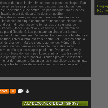
u-dessus de nous, la cime imposante du piton des Neiges. Dans
Biograp
e soleil, se laisse plus aisément parcourir. Les chokas, des
 ciel, n’offrent aucune ombre. Ne pas manquer Trois-Roches,
Réuni
e basalte avant de disparaître dans un gouffre.
 îlets, des «marmays» proposent aux touristes des cartes
ules écoles du cirque cherchent à financer des classes de
vendredi midi, pour laisser le temps aux enseignants de
 «J’adore», lance Alan Nivoix, essoufflé, sur le chemin de
 n’a pas d’électricité. Les panneaux solaires n’ont jamais
panne. Durant deux ans, l’enseignant a dormi dans le réfectoire,
titude, l’hiver austral est frais : entre 5 et 10 degrés dans la
alités changent, Mafate s’ouvre au monde. Même à Ilet-à-
onneurs, où des bénévoles ont monté une station radio.
ent muet dès que les nuages persistent. Pas grave, Johnny
erts : «Toute domoun i peu kozé, si néna in zafèr i veu fé
 à partager peuvent parler»). D’autres projets fleurissent :
e miel et de fromage, création d’aires «naturelles» de camping…
e, que les touristes dégustent après un rhum arrangé et un
.
epost
0
A LA DÉCOUVERTE DES TSINGYS... →