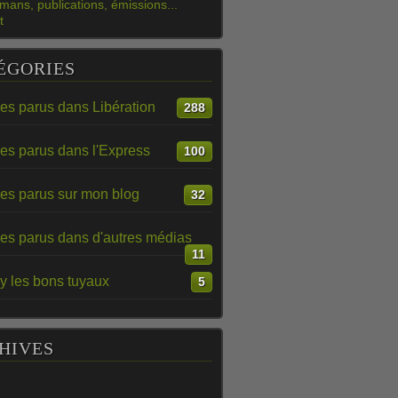
mans, publications, émissions...
t
ÉGORIES
les parus dans Libération
288
les parus dans l'Express
100
les parus sur mon blog
32
les parus dans d'autres médias
11
y les bons tuyaux
5
HIVES