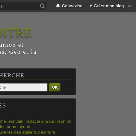
Connexion
+
Créer mon blog
OITRE
union et
s, Géo et la
HERCHE
OK
ES
phe, écrivain, rédacteur à La Réunion
les bons tuyaux
velles des ateliers d'écriture