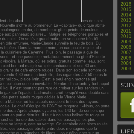
2016
2015
2014
2013
dent des «bar
bes-de-saint-
Nouvelle s’offre au promeneur. La «capitale» du cirque abrite
2012
 boulangerie en dur, de nombreux gîtes peints de couleurs
2011
âce aux panneaux solaires… Malgré les téléphones portables et
2010
e du soleil. On se lève grand matin, on se couche très tôt.
2009
n tôle enfumée, Marie-Claude surveille le feu de bois. Du
2008
 fripées. Dans la marmite noire, un cari poulet mijote. «Le
 la cuisinière de Cayenne. Plus loin, le passage à gué de
2007
ssons - et une passerelle métallique mènent au gîte d’Elisette
2006
 viscéral à Mafate, où les soins, gratuits comme l’eau, sont
2004
 pied bon œil malgré sa «pile cardiaque» et ses 80 ans,
2003
 des grains de café encore rouges. Dans son épicerie sombre de
n vendu 4,80 euros la bouteille, des cigarettes à 7,50 euros le
ar hélico», plaide Ivrin. C’est le seul engin motorisé qui
Une pollution sonore inévitable. Nombre d’habitants y font appel
SUI
0 kg. Il n’est pourtant pas rare de croiser sur les sentiers un
e gaz sur l’épaule. L’admiration croît lorsqu’il vous double sans
un des petits autels rouges dédiés à la Vierge Marie…
et-à-Malheur, où les alcools occupent le tiers des rayons.
e locale. Le chef d’équipe de l’ONF se rengorge : «Nous, on porte
ur le dos.» Après chaque cyclone, les 140 km de sentiers qui
 sont en partie détruits. Il faut à nouveau baliser de rouge et
 marches, tendre des câbles dans les passages les plus
ans sa largeur, gare au vertige. On escalade des blocs roulés
éfilés, ces passages étroits entre deux montagnes que la
LIE
’accroche aux branches de filaos… pour déboucher sur un