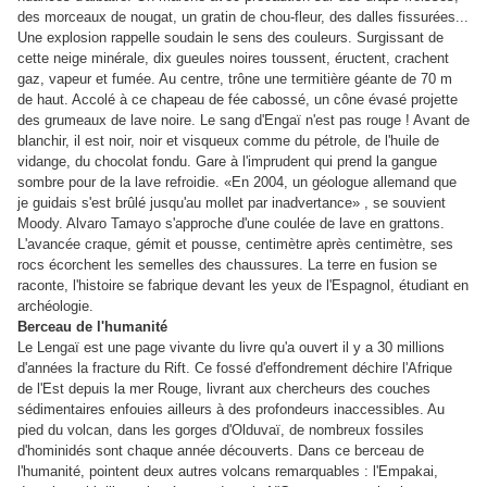
des morceaux de nougat, un gratin de chou-fleur, des dalles fissurées...
Une explosion rappelle soudain le sens des couleurs. Surgissant de
cette neige minérale, dix gueules noires toussent, éructent, crachent
gaz, vapeur et fumée. Au centre, trône une termitière géante de 70 m
de haut. Accolé à ce chapeau de fée cabossé, un cône évasé projette
des grumeaux de lave noire. Le sang d'Engaï n'est pas rouge ! Avant de
blanchir, il est noir, noir et visqueux comme du pétrole, de l'huile de
vidange, du chocolat fondu. Gare à l'imprudent qui prend la gangue
sombre pour de la lave refroidie. «En 2004, un géologue allemand que
je guidais s'est brûlé jusqu'au mollet par inadvertance» , se souvient
Moody. Alvaro Tamayo s'approche d'une coulée de lave en grattons.
L'avancée craque, gémit et pousse, centimètre après centimètre, ses
rocs écorchent les semelles des chaussures. La terre en fusion se
raconte, l'histoire se fabrique devant les yeux de l'Espagnol, étudiant en
archéologie.
Berceau de l'humanité
Le Lengaï est une page vivante du livre qu'a ouvert il y a 30 millions
d'années la fracture du Rift. Ce fossé d'effondrement déchire l'Afrique
de l'Est depuis la mer Rouge, livrant aux chercheurs des couches
sédimentaires enfouies ailleurs à des profondeurs inaccessibles. Au
pied du volcan, dans les gorges d'Olduvaï, de nombreux fossiles
d'hominidés sont chaque année découverts. Dans ce berceau de
l'humanité, pointent deux autres volcans remarquables : l'Empakai,