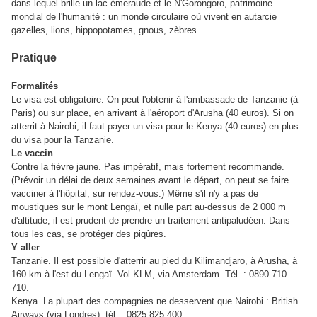
dans lequel brille un lac émeraude et le N'Gorongoro, patrimoine
mondial de l'humanité : un monde circulaire où vivent en autarcie
gazelles, lions, hippopotames, gnous, zèbres...
Pratique
Formalités
Le visa est obligatoire. On peut l'obtenir à l'ambassade de Tanzanie (à
Paris) ou sur place, en arrivant à l'aéroport d'Arusha (40 euros). Si on
atterrit à Nairobi, il faut payer un visa pour le Kenya (40 euros) en plus
du visa pour la Tanzanie.
Le vaccin
Contre la fièvre jaune. Pas impératif, mais fortement recommandé.
(Prévoir un délai de deux semaines avant le départ, on peut se faire
vacciner à l'hôpital, sur rendez-vous.) Même s'il n'y a pas de
moustiques sur le mont Lengaï, et nulle part au-dessus de 2 000 m
d'altitude, il est prudent de prendre un traitement antipaludéen. Dans
tous les cas, se protéger des piqûres.
Y aller
Tanzanie. Il est possible d'atterrir au pied du Kilimandjaro, à Arusha, à
160 km à l'est du Lengaï. Vol KLM, via Amsterdam. Tél. : 0890 710
710.
Kenya. La plupart des compagnies ne desservent que Nairobi : British
Airways (via Londres), tél. : 0825 825 400.