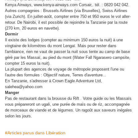
Kenya Airways, www.kenya-airways.com Corsair,. tél. : 0820 042 042.
Autres compagnies : Brussels Airlines (via Bruxelles), Swiss Airlines
(via Zurich). En juillet-août, compter entre 750 et 950 euros le vol aller-
retour. De Nairobi, il est possible de rejoindre la Tanzanie par la route
(270 km, 20 euros en navette).
Dormir
Il existe des lodges (compter au minimum 150 euros la nuit) à une
vingtaine de kilomètres du mont Lengaï. Mais pour rester dans
l'ambiance, rien ne vaut de passer la nuit sous tente au camp de base
géré par les Massaï, au pied du mont (Water Fall Ngarasero campsite,
compter 15 euros la nuit).
La plupart des agences de voyage de métropole proposent l'une ou
l'autre des formules : Objectif nature, Terres d'aventure...
En Tanzanie, s'adresser à Crown Eagle Adventure Ltd,
salehea@yahoo.com
Manger
Pas de restaurant dans la brousse du Rift . Votre guide ou les Massaïs
vous prépareront un ugali, une purée de maïs ou de riz, accompagnée
de morceaux de viande et de légumes. Un ragoût aux saveurs inégales
selon les jours.
#Articles parus dans Libération