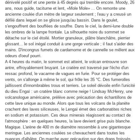
dénivelé positif et une pente à 45 degrés qui tremble encore. Moody, 26
ans, nous guide, taciturne et lent, «Mole Mole» ... On remonte une
ancienne coulée d'un mètre de largeur seulement ; l'eau y a creusé un
défilé dans lequel on se glisse jusqu'au bassin. Dans le goulet,
s'engouffrent des bouffées de souffre. Dans le ciel, la demi-lune double
les ombres de la lampe frontale. La silhouette noire du sommet se
détache sur le ciel étoilé. Mortier granuleux, plâtre blanchâtre, pierrier
glissant... le sol inégal conduit à une gorge verticale ; il faut s'aider des
mains. D'incongrus fumets de cardamome et de cannelle se mêlent aux
odeurs d'oeuf pourri.
A 4 heures du matin, le sommet est atteint, le volcan entrouvre son
antre, effroyablement bruyant. Le cratère est traversé par l'écho d'un
ressac profond, le vacarme de vagues en furie. Pour se protéger des
vents, on s'allonge à même le sol, qui frôle les 35 °C. Des fumerolles
jaillissent d'innombrables trous et terriers. Le soleil dévoile enfin l'unicité
du dieu Engaï : un cratère blanc comme neige ! Lindsay McHenry, une
volcanologue américaine, prélève avec précaution des échantillons de
cette lave unique au monde. Alors que tous les volcans de la planète
crachent des laves siliceuses, le Lengaï émet des carbonatites riches
en sodium et potassium. Ces deux minerais réagissent au contact de
l'atmosphère : en quelques heures, la lave devient grise puis blanche.
Magique. L'arène de 400 m de diamètre ressemble à une gigantesque
meringue. Les anciennes coulées se chevauchent dans toutes les
nuances d'albâtre. On marche avec précaution sur des draps froissés,