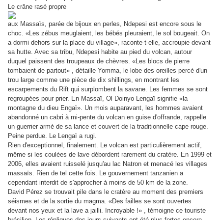
Le crâne rasé propre
aux Massaïs, parée de bijoux en perles, Ndepesi est encore sous le
choc. «Les zébus meuglaient, les bébés pleuraient, le sol bougeait. On
a dormi dehors sur la place du village», raconte-t-elle, accroupie devant
sa hutte. Avec sa tribu, Ndepesi habite au pied du volcan, autour
duquel paissent des troupeaux de chèvres. «Les blocs de pierre
tombaient de partout» , détaille Yomma, le lobe des oreilles percé d'un
trou large comme une pièce de dix shillings, en montrant les
escarpements du Rift qui surplombent la savane. Les femmes se sont
regroupées pour prier. En Massaï, Ol Doinyo Lengaï signifie «la
montagne du dieu Engaï». Un mois auparavant, les hommes avaient
abandonné un cabri à mi-pente du volcan en guise d'offrande, rappelle
un guerrier armé de sa lance et couvert de la traditionnelle cape rouge.
Peine perdue. Le Lengaï a rugi.
Rien d'exceptionnel, finalement. Le volcan est particulièrement actif,
même si les coulées de lave débordent rarement du cratère. En 1999 et
2006, elles avaient ruisselé jusqu'au lac Natron et menacé les villages
massaïs. Rien de tel cette fois. Le gouvernement tanzanien a
cependant interdit de s'approcher à moins de 50 km de la zone.
David Pérez se trouvait pile dans le cratère au moment des premiers
séismes et de la sortie du magma. «Des failles se sont ouvertes
devant nos yeux et la lave a jailli. Incroyable !» , témoigne ce touriste
brésilien. Les répliques des jours suivants ont été plus fortes encore,