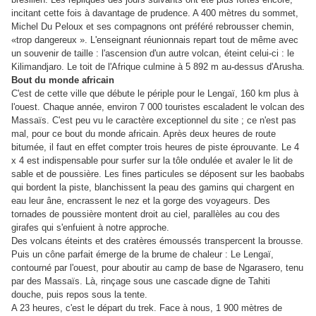
incitant cette fois à davantage de prudence. A 400 mètres du sommet,
Michel Du Peloux et ses compagnons ont préféré rebrousser chemin,
«trop dangereux ». L'enseignant réunionnais repart tout de même avec
un souvenir de taille : l'ascension d'un autre volcan, éteint celui-ci : le
Kilimandjaro. Le toit de l'Afrique culmine à 5 892 m au-dessus d'Arusha.
Bout du monde africain
C'est de cette ville que débute le périple pour le Lengaï, 160 km plus à
l'ouest. Chaque année, environ 7 000 touristes escaladent le volcan des
Massaïs. C'est peu vu le caractère exceptionnel du site ; ce n'est pas
mal, pour ce bout du monde africain. Après deux heures de route
bitumée, il faut en effet compter trois heures de piste éprouvante. Le 4
x 4 est indispensable pour surfer sur la tôle ondulée et avaler le lit de
sable et de poussière. Les fines particules se déposent sur les baobabs
qui bordent la piste, blanchissent la peau des gamins qui chargent en
eau leur âne, encrassent le nez et la gorge des voyageurs. Des
tornades de poussière montent droit au ciel, parallèles au cou des
girafes qui s'enfuient à notre approche.
Des volcans éteints et des cratères émoussés transpercent la brousse.
Puis un cône parfait émerge de la brume de chaleur : Le Lengaï,
contourné par l'ouest, pour aboutir au camp de base de Ngarasero, tenu
par des Massaïs. Là, rinçage sous une cascade digne de Tahiti
douche, puis repos sous la tente.
A 23 heures, c'est le départ du trek. Face à nous, 1 900 mètres de