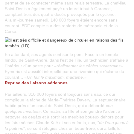
permet de se connecter même sans relais terrestre. Le chef-lieu
Saint-Denis a également payé un lourd tribut à Garance,
comptant trois des quatre décès provoqués par le cyclone.
A la mi-journée samedi, 140 000 foyers étaient encore sans
courant. EDF compte sur des renforts de métropole et de la
Corse.
En attendant, ses agents sont sur le pont. Face à un temple
hindou de Saint-André, dans l’est de l’île, un technicien s’affaire à
l’intérieur d’un poste pour «
réalimenter les câbles souterrains»
.
Eymeric est aussitôt interpellé par une riveraine qui réclame du
courant… «
On fait le maximum, madame.
»
Reprise des liaisons aériennes
Par ailleurs, 310 000 foyers sont toujours sans eau, ce qui
complique la tâche de Marie-Thérèse Davery. La septuagénaire
habite près d’un canal de Saint-Denis, qui a débordé «
en
quelques minutes
». Ce matin, sa fille et son gendre l’aident à
nettoyer les dégâts et à sortir les meubles boueux dehors pour
les faire sécher. Claude Koé et ses enfants, eux, "
de l'eau jusqu'à
la poitrine
", se sont réfugiés chez un beau-frère, qui a failli, lui,