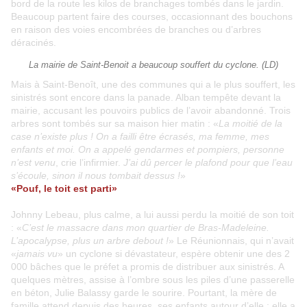
bord de la route les kilos de branchages tombés dans le jardin.
Beaucoup partent faire des courses, occasionnant des bouchons
en raison des voies encombrées de branches ou d’arbres
déracinés.
La mairie de Saint-Benoit a beaucoup souffert du cyclone. (LD)
Mais à Saint-Benoît, une des communes qui a le plus souffert, les
sinistrés sont encore dans la panade. Alban tempête devant la
mairie, accusant les pouvoirs publics de l’avoir abandonné. Trois
arbres sont tombés sur sa maison hier matin : «
La moitié de la
case n’existe plus ! On a failli être écrasés, ma femme, mes
enfants et moi. On a appelé gendarmes et pompiers, personne
n’est venu
, crie l’infirmier.
J’ai dû percer le plafond pour que l’eau
s’écoule, sinon il nous tombait dessus !
»
«Pouf, le toit est parti»
Johnny Lebeau, plus calme, a lui aussi perdu la moitié de son toit
: «
C’est le massacre dans mon quartier de Bras-Madeleine.
L’apocalypse, plus un arbre debout !
» Le Réunionnais, qui n’avait
«
jamais vu
» un cyclone si dévastateur, espère obtenir une des 2
000 bâches que le préfet a promis de distribuer aux sinistrés. A
quelques mètres, assise à l’ombre sous les piles d’une passerelle
en béton, Julie Balassy garde le sourire. Pourtant, la mère de
famille attend depuis des heures, ses enfants autour d’elle : elle a