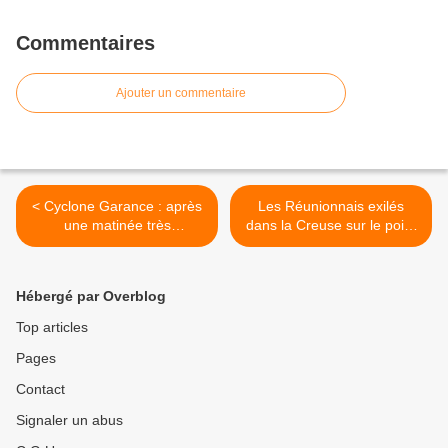
Commentaires
Ajouter un commentaire
< Cyclone Garance : après
Les Réunionnais exilés
une matinée très
dans la Creuse sur le point
mouvementée, la Réunion
d’obtenir une réparation
repasse en alerte rouge
financière >
Hébergé par Overblog
Top articles
Pages
Contact
Signaler un abus