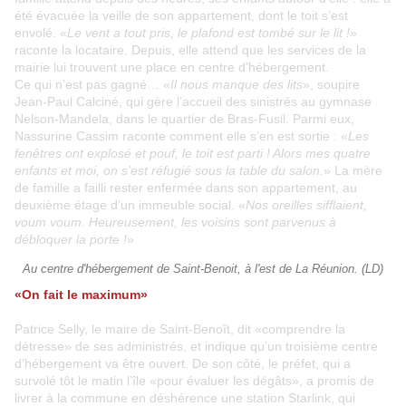
été évacuée la veille de son appartement, dont le toit s’est
envolé. «
Le vent a tout pris, le plafond est tombé sur le lit !
»
raconte la locataire. Depuis, elle attend que les services de la
mairie lui trouvent une place en centre d’hébergement.
Ce qui n’est pas gagné… «
Il nous manque des lits
», soupire
Jean-Paul Calciné, qui gère l’accueil des sinistrés au gymnase
Nelson-Mandela, dans le quartier de Bras-Fusil. Parmi eux,
Nassurine Cassim raconte comment elle s’en est sortie : «
Les
fenêtres ont explosé et pouf, le toit est parti ! Alors mes quatre
enfants et moi, on s’est réfugié sous la table du salon.
» La mère
de famille a failli rester enfermée dans son appartement, au
deuxième étage d’un immeuble social. «
Nos oreilles sifflaient,
voum voum. Heureusement, les voisins sont parvenus à
débloquer la porte !
»
Au centre d'hébergement de Saint-Benoit, à l'est de La Réunion. (LD)
«On fait le maximum»
Patrice Selly, le maire de Saint-Benoît, dit «comprendre la
détresse» de ses administrés, et indique qu’un troisième centre
d’hébergement va être ouvert. De son côté, le préfet, qui a
survolé tôt le matin l’île «pour évaluer les dégâts», a promis de
livrer à la commune en déshérence une station Starlink, qui