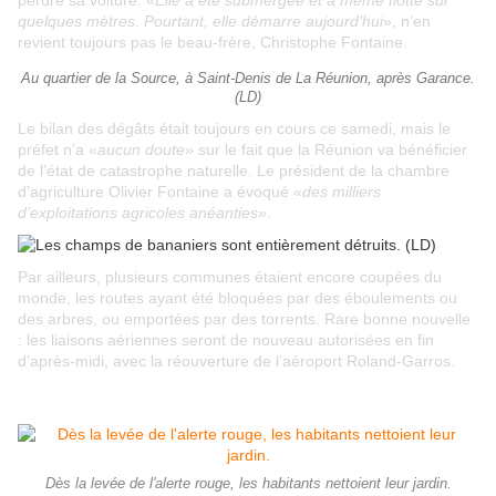
perdre sa voiture. «
Elle a été submergée et a même flotté sur
quelques mètres. Pourtant, elle démarre aujourd’hui
», n’en
revient toujours pas le beau-frère, Christophe Fontaine.
Au quartier de la Source, à Saint-Denis de La Réunion, après Garance.
(LD)
Le bilan des dégâts était toujours en cours ce samedi, mais le
préfet n’a «
aucun doute
» sur le fait que la Réunion va bénéficier
de l’état de catastrophe naturelle. Le président de la chambre
d’agriculture Olivier Fontaine a évoqué «
des milliers
d’exploitations agricoles anéanties
».
Par ailleurs, plusieurs communes étaient encore coupées du
monde, les routes ayant été bloquées par des éboulements ou
des arbres, ou emportées par des torrents. Rare bonne nouvelle
: les liaisons aériennes seront de nouveau autorisées en fin
d’après-midi, avec la réouverture de l’aéroport Roland-Garros.
Dès la levée de l'alerte rouge, les habitants nettoient leur jardin.