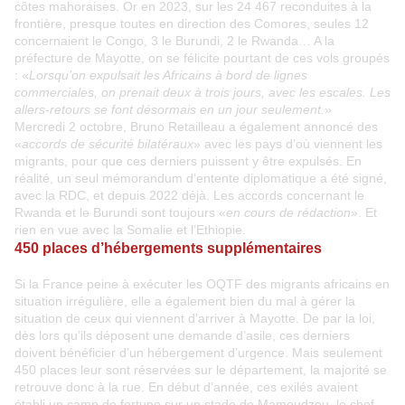
côtes mahoraises. Or en 2023, sur les 24 467 reconduites à la
frontière, presque toutes en direction des Comores, seules 12
concernaient le Congo, 3 le Burundi, 2 le Rwanda… A la
préfecture de Mayotte, on se félicite pourtant de ces vols groupés
: «
Lorsqu’on expulsait les Africains à bord de lignes
commerciales, on prenait deux à trois jours, avec les escales. Les
allers-retours se font désormais en un jour seulement.
»
Mercredi 2 octobre, Bruno Retailleau a également annoncé des
«
accords de sécurité bilatéraux
» avec les pays d’où viennent les
migrants, pour que ces derniers puissent y être expulsés. En
réalité, un seul mémorandum d’entente diplomatique a été signé,
avec la RDC, et depuis 2022 déjà. Les accords concernant le
Rwanda et le Burundi sont toujours «
en cours de rédaction
». Et
rien en vue avec la Somalie et l’Ethiopie.
450 places d’hébergements supplémentaires
Si la France peine à exécuter les OQTF des migrants africains en
situation irrégulière, elle a également bien du mal à gérer la
situation de ceux qui viennent d’arriver à Mayotte. De par la loi,
dès lors qu’ils déposent une demande d’asile, ces derniers
doivent bénéficier d’un hébergement d’urgence. Mais seulement
450 places leur sont réservées sur le département, la majorité se
retrouve donc à la rue. En début d’année, ces exilés avaient
établi un camp de fortune sur un stade de Mamoudzou, le chef-