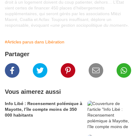
droit à un logement doivent du coup patienter, dehors… L’Etat
vient certes de financer 450 places d’hébergements
supplémentaires, qui seront gérés par les associations Mlézi
Maoré, Coallia et Acfav. Toujours insuffisant, déplore un
responsable, évoquant «
une gestion sociopolitique du moment
».
#Articles parus dans Libération
Partager
Vous aimerez aussi
Info Libé : Recensement polémique à
Mayotte, l’île compte moins de 350
000 habitants