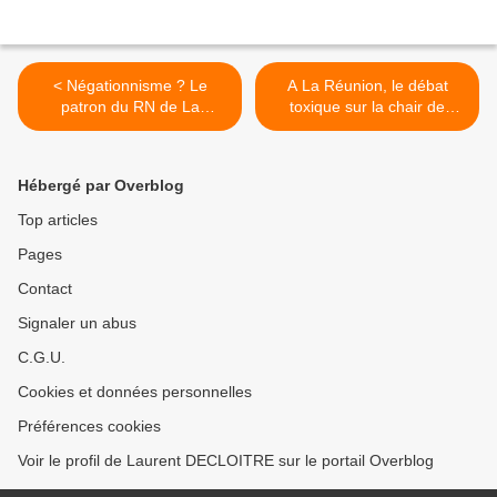
< Négationnisme ? Le
A La Réunion, le débat
patron du RN de La
toxique sur la chair de
Réunion estime que
requin >
l’esclavage était «un mode
de vie »
Hébergé par Overblog
Top articles
Pages
Contact
Signaler un abus
C.G.U.
Cookies et données personnelles
Préférences cookies
Voir le profil de Laurent DECLOITRE sur le portail Overblog