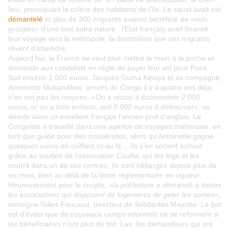
lieu, provoquant la colère des habitants de l’île. Le squat avait été
démantelé
et plus de 300 migrants avaient bénéficié de «vols
groupés» d’une tout autre nature : l’Etat français avait financé
leur voyage vers la métropole, la destination que ces migrants
rêvent d’atteindre.
Aujourd’hui, la France ne veut plus mettre la main à la poche et
demande aux candidats en règle de payer leur vol pour Paris.
Soit environ 1 000 euros. Jacques Guma Kipuya et sa compagne,
Antoinette Mukandilwa, arrivés du Congo il y a quatre ans déjà,
n’en ont pas les moyens. «
On a réussi à économiser 2 000
euros, or on a trois enfants, soit 5 000 euros à débourser
», se
désole dans un excellent français l’ancien prof d’anglais. Le
Congolais a travaillé dans une agence de voyages mahoraise, en
tant que guide pour des croisiéristes, alors qu’Antoinette gagne
quelques euros en coiffant ici ou là… Ils s’en sortent surtout
grâce au soutien de l’association Coallia, qui les loge et les
nourrit dans un de ses centres. Ils sont hébergés depuis plus de
six mois, bien au-delà de la limite réglementaire en vigueur.
Heureusement pour le couple, «
la préfecture a demandé à toutes
les associations qui disposent de logements de geler les sorties
»,
témoigne Gilles Foucaud, directeur de Solidarités Mayotte. Le but
est d’éviter que de nouveaux camps informels ne se reforment si
les bénéficiaires n’ont plus de toit. Las, les demandeurs qui ont