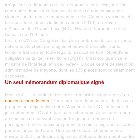
irrégulière ou déboutés de leur demande d’asile. Mayotte est
confrontée depuis des dizaines d’années à une immigration
clandestine de masse en provenance des Comores voisines, et
fait aussi face, depuis la fin des années 2010, à l’arrivée
d’Africains des Grands Lacs (RDC, Rwanda, Burundi…) et de
Somalie ou d’Ethiopie.
Environ 60% des Congolais, les plus nombreux de ces arrivants,
obtiennent le statut de réfugiés et peuvent s’installer sur le
territoire français en toute légalité. Les autres font l’objet d’une
obligation de quitter le territoire (OQTF). C’est eux que vise le
ministre de l’Intérieur, afin de «
vider
» l’unique centre de rétention
administrative de Mayotte, dont les 136 places sont constamment
occupées.
Un seul mémorandum diplomatique signé
Mais voilà… La sortie du très droitier ministre s’apparente à un
nouveau coup de com
.
D’une part, rien de nouveau : de tels vols
groupés ont déjà eu lieu entre Mayotte et la RDC, en février et
juin notamment. D’autre part, ces «charters» s’effectuent à bord
de coucous ne pouvant transporter qu’une trentaine de
passagers, soit un maximum par vol de quinze migrants escortés
par des forces de l’ordre. Une goutte d’eau : chaque année,
environ 2 000 clandestins originaires d’Afrique débarquent sur les