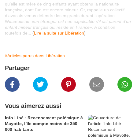
qu’elle est mère de cinq enfants ayant obtenu la nationalité
française, dont l’un est encore mineur. Or, rappelle un collectif
d’avocats venus défendre les migrants durant l’opération
Wuambushu, «
un étranger est non expulsable s’il est parent d’un
enfant mineur français qui réside en France
». A condition
toutefois de...
(
Lire la suite sur Libération
)
#Articles parus dans Libération
Partager
Vous aimerez aussi
Info Libé : Recensement polémique à
Mayotte, l’île compte moins de 350
000 habitants