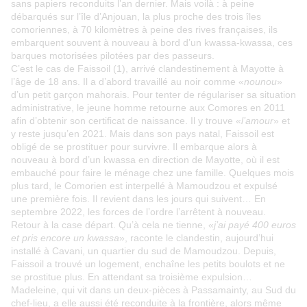
sans papiers reconduits l’an dernier. Mais voilà : à peine
débarqués sur l’île d’Anjouan, la plus proche des trois îles
comoriennes, à 70 kilomètres à peine des rives françaises, ils
embarquent souvent à nouveau à bord d’un kwassa-kwassa, ces
barques motorisées pilotées par des passeurs.
C’est le cas de Faissoil (1), arrivé clandestinement à Mayotte à
l’âge de 18 ans. Il a d’abord travaillé au noir comme «
nounou
»
d’un petit garçon mahorais. Pour tenter de régulariser sa situation
administrative, le jeune homme retourne aux Comores en 2011
afin d’obtenir son certificat de naissance. Il y trouve «
l’amour
» et
y reste jusqu’en 2021. Mais dans son pays natal, Faissoil est
obligé de se prostituer pour survivre. Il embarque alors à
nouveau à bord d’un kwassa en direction de Mayotte, où il est
embauché pour faire le ménage chez une famille. Quelques mois
plus tard, le Comorien est interpellé à Mamoudzou et expulsé
une première fois. Il revient dans les jours qui suivent… En
septembre 2022, les forces de l’ordre l’arrêtent à nouveau.
Retour à la case départ. Qu’à cela ne tienne, «
j’ai payé 400 euros
et pris encore un kwassa
», raconte le clandestin, aujourd’hui
installé à Cavani, un quartier du sud de Mamoudzou. Depuis,
Faissoil a trouvé un logement, enchaîne les petits boulots et ne
se prostitue plus. En attendant sa troisième expulsion…
Madeleine, qui vit dans un deux-pièces à Passamainty, au Sud du
chef-lieu, a elle aussi été reconduite à la frontière, alors même