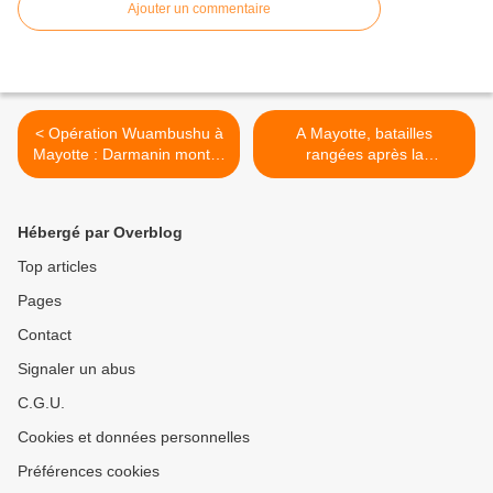
Ajouter un commentaire
< Opération Wuambushu à
A Mayotte, batailles
Mayotte : Darmanin montre
rangées après la
les muscles, les assos
suspension de l’opération
craignent une action
Wuambushu >
«inhumaine»
Hébergé par Overblog
Top articles
Pages
Contact
Signaler un abus
C.G.U.
Cookies et données personnelles
Préférences cookies