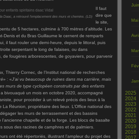
Jui
Il faut
dire que
 la Daac, a retrouvé l'emplacement des murs et chemins. (LD)
Mai
le site,
pentu de 5 hectares, culmine à 700 mètres d’altitude. Les
Avri
int-Denis et du Bras Guillaume le cernent de remparts
i, il faut rouler une demi-heure, depuis le littoral, puis
roite serpentant le long de falaises, ou dans
Mar
s, de fougères arborescentes, de goyaviers, pour parvenir
Fév
eux, Thierry Cornec, de l’Institut national de recherches
ré
» : «
J’ai vu beaucoup de ruines dans ma carrière, mais
Jan
Ces murs de type cyclopéen construits par des enfants
te a bivouaqué un mois en octobre 2020, accompagné
2025
2024
niste, pour procéder à un relevé précis des lieux à la
2023
a Réunion, propriétaire des lieux. L’Office national des
2022
r dégager les murs de terrassement et des bassins
2021
 l’ancienne chapelle et de la forge. Les blocs de basalte
2020
2019
és sous des racines de camphres et de palmiers.
2018
urs ont été répertoriés, illustrant l’ampleur du projet des
2017