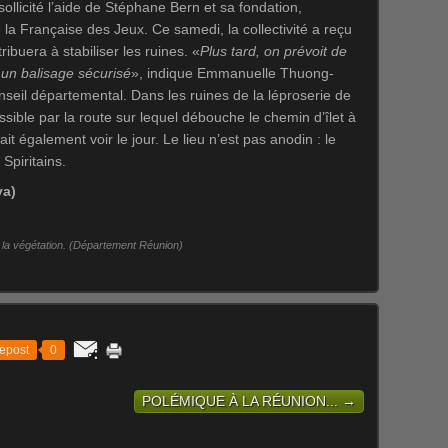
llicité l’aide de Stéphane Bern et sa fondation,
 la Française des Jeux. Ce samedi, la collectivité a reçu
buera à stabiliser les ruines. «
Plus tard, on prévoit de
 un balisage sécurisé
», indique Emmanuelle Thuong-
eil départemental. Dans les ruines de la léproserie de
ssible par la route sur lequel débouche le chemin d’îlet à
 également voir le jour. Le lieu n’est pas anodin : le
 Spiritains.
ya)
s la végétation. (Département Réunion)
epost
0
POLÉMIQUE À LA RÉUNION... →