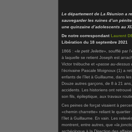
Le département de La Réunion a r
sauvegarder les ruines d’un péniten
une quinzaine d’adolescents au XIX
De notre correspondant
Laurent 
Libération du 18 septembre 2021
1866 : «
le petit Jeilette
», soufflé par 
à laquelle se retient Joseph est arrac
Victor trébuche et «
passe au-dessus d
l’écrivaine Pascale Moignoux (1) a ret
enfants de l’îlet à Guillaume, dans 
Douze autres garçons, de 8 à 21 ans,
accidents. Les historiens ont retrouvé 
son fils, épileptique, aux travaux rout
Ces peines de forçat visaient à percer,
«chemin charrette» reliant le quartier
l’îlet à Guillaume. En vain. Les relev
montrent, entre autres, que «
la jonct
archéologue à la Direction des affaire