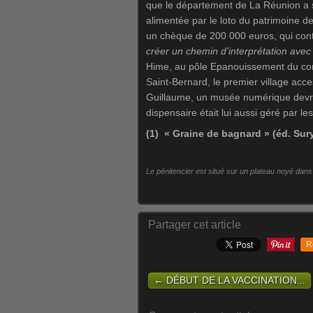
que le département de La Réunion a so
alimentée par le loto du patrimoine de
un chèque de 200 000 euros, qui contri
créer un chemin d’interprétation avec
Hime, au pôle Epanouissement du cons
Saint-Bernard, le premier village acce
Guillaume, un musée numérique devrait
dispensaire était lui aussi géré par les
(1) « Graine de bagnard » (éd. Sur
Le pénitencier est situé sur un plateau noyé dan
Partager cet article
R
← DÉBUT DE LA VACCINATION...