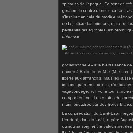
spiritains de l’époque. Ce sont en effe
géraient le centre d’enfermement, acc
s’inspirait en cela du modèle métropol
de la justice des mineurs, qui a replac
pénitentiaires agricoles, est promulgué
détenus
».
Il reste des murs impressionnants, comme celui
professionnelle
» à la bienfaisance de 
encore à Belle-Ile-en-Mer (Morbihan).
liberté aux affranchis, mais les lais
indiens guère mieux lotis, s’entasse
vagabondage, vol, voire tout simpleme
comportent mal. Les photos des archiv
main, encadrés par des frères blancs
La congrégation du Saint-Esprit reçoit
Pourtant, dans la forêt, le père August
quinquina soignant le paludisme, des 
Bref, les enfants rapportent de l’arge