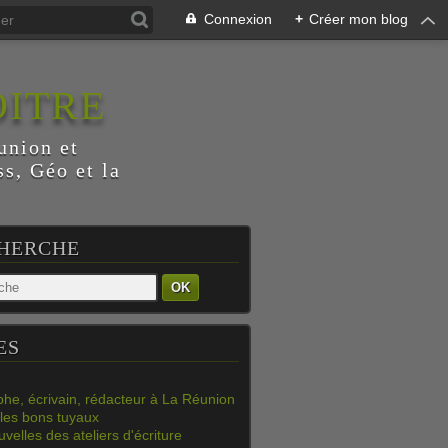
Connexion
+
Créer mon blog
OITRE
union et
s, Géo et la
HERCHE
OK
ES
phe, écrivain, rédacteur à La Réunion
les bons tuyaux
velles des ateliers d'écriture