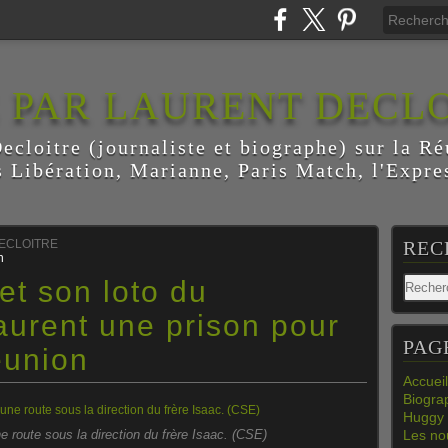
E PAR LAURENT DECL
ecloitre (journaliste et biographe) sur la Ré
s Libération, Marianne, Paris Match, l'Expres
DECLOITRE
REC
n
et son loto du
aurent une prison pour
PAG
éunion
Accueil
Biogra
Huggy 
e route sous la direction du frère Isaac. (CSE)
Les nou