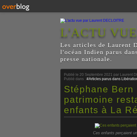
L'ACTU VU
Les articles de Laurent D
l'océan Indien parus dan
presse nationale.
Publié le
20 Septembre 2021
par Laurent 
Publié dans :
#Articles parus dans Libératio
Stéphane Bern 
patrimoine rest
enfants à La R
Ces enfants perçaient un