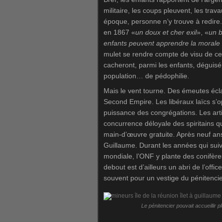
militaire, les coups pleuvent, les trava
époque, personne n’y trouve à redire
en 1867 «
un doux et cher exil
», «
un b
enfants peuvent apprendre la morale et
mulet se rendre compte de visu de ce
cacheront, parmi les enfants, déguisé 
population… de pédophilie.
Mais le vent tourne. Des émeutes écl
Second Empire. Les libéraux laïcs s’o
puissance des congrégations. Les arti
concurrence déloyale des spiritains 
main-d’œuvre gratuite. Après neuf ans 
Guillaume. Durant les années qui sui
mondiale, l’ONF y plante des conifère
debout est d’ailleurs un abri de l’offi
souvent pour un vestige du pénitencie
Le pénitencier pouvait accueillir p