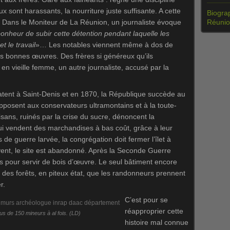
ux sont harassants, la nourriture juste suffisante. A cette
Biograp
. Dans le Moniteur de La Réunion, un journaliste évoque
Réuni
onheur de subir cette détention pendant laquelle les
 le travail
»… Les notables viennent même à dos de
s bonnes œuvres. Des frères si généreux qu’ils
en vieille femme, un autre journaliste, accusé par la
atent à Saint-Denis et en 1870, la République succède au
pposent aux conservateurs ultramontains et à la toute-
sans, ruinés par la crise du sucre, dénoncent la
qui vendent des marchandises à bas coût, grâce à leur
de guerre larvée, la congrégation doit fermer l’îlet à
vent, le site est abandonné. Après la Seconde Guerre
s pour servir de bois d’œuvre. Le seul bâtiment encore
ce des forêts, en piteux état, que les randonneurs prennent
r.
C’est pour se
réapproprier cette
lus de 150 mineurs à al fois. (LD)
histoire mal connue