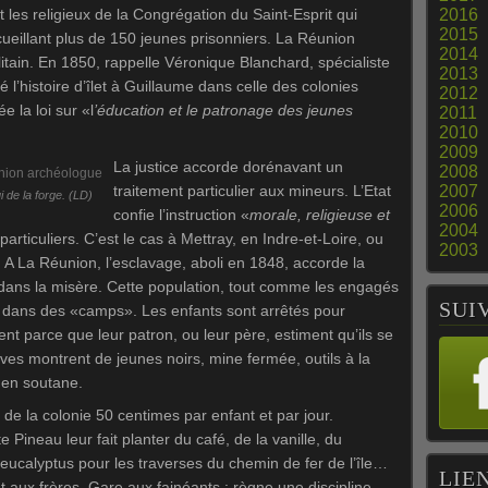
t les religieux de la Congrégation du Saint-Esprit qui
2016
2015
ueillant plus de 150 jeunes prisonniers. La Réunion
2014
itain. En 1850, rappelle Véronique Blanchard, spécialiste
2013
é l’histoire d’îlet à Guillaume dans celle des colonies
2012
e la loi sur «l
’éducation et le patronage des jeunes
2011
2010
2009
La justice accorde dorénavant un
2008
traitement particulier aux mineurs. L’Etat
2007
 de la forge. (LD)
2006
confie l’instruction «
morale, religieuse et
2004
particuliers. C’est le cas à Mettray, en Indre-et-Loire, ou
2003
 A La Réunion, l’esclavage, aboli en 1848, accorde la
se dans la misère. Cette population, tout comme les engagés
SUI
nt dans des «camps». Les enfants sont arrêtés pour
nt parce que leur patron, ou leur père, estiment qu’ils se
es montrent de jeunes noirs, mine fermée, outils à la
 en soutane.
 de la colonie 50 centimes par enfant et par jour.
e Pineau leur fait planter du café, de la vanille, du
eucalyptus pour les traverses du chemin de fer de l’île…
LIE
nt aux frères. Gare aux fainéants : règne une discipline