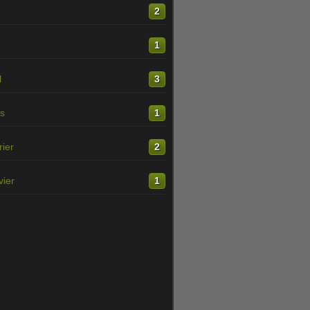
n
2
1
l
3
s
1
rier
2
vier
1