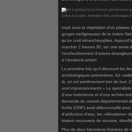
Grâce à un Lidar, Jonhattan Vidal, archéologue à
noyé sous la végétation d’un plateau 
gorges vertigineuses de la rivière Sa
qu’on croit infranchissables. Aujourd’hu
marcher 2 heures 30, sur une sente ét
l’enchevêtrement d’arbres étrangleur
à l’ancienne prison.
La première fois qu’il découvrit les li
archéologiques préventives, fut «
sidé
là, on est extrêmement loin de tout. 
sont impressionnants
.» Le spécialis
d’une historienne et d’une archéo-bota
demande du conseil départemental de L
forêts (ONF) avait débroussaillé pou
d’adduction d’eau, les «élévations» de
étaient recouverts de mousse, étouff
Plus de deux kilomètres linéaires de m