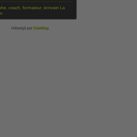
he, coach, formateur, écrivain La
on
Hébergé par
Overblog