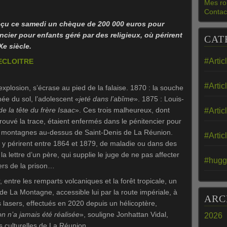
Mes ro
Contac
eçu ce samedi un chèque de 200 000 euros pour
cier pour enfants géré par des religieux, où périrent
CAT
e siècle.
#Artic
DECLOITRE
#Artic
l’explosion, s’écrase au pied de la falaise. 1870 : la souche
hée du sol, l’adolescent «
jeté dans l’abîme
». 1875 : Louis-
e la tête du frère Isaac
». Ces trois malheureux, dont
#Artic
rouvé la trace, étaient enfermés dans le pénitencier pour
les montagnes au-dessus de Saint-Denis de La Réunion.
#Artic
 y périrent entre 1864 et 1879, de maladie ou dans des
la lettre d’un père, qui supplie le juge de ne pas affecter
#hugg
iers de la prison…
 entre les remparts volcaniques et la forêt tropicale, un
 de La Montagne, accessible lui par la route impériale, à
ARC
és lasers, effectués en 2020 depuis un hélicoptère,
ion n’a jamais été réalisée
», souligne Jonhattan Vidal,
2026
s culturelles de La Réunion.