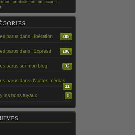
mans, publications, émissions...
t
ÉGORIES
les parus dans Libération
288
les parus dans l'Express
100
les parus sur mon blog
32
les parus dans d'autres médias
11
y les bons tuyaux
5
HIVES