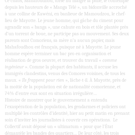
Ce chaos, Mahafoudhou, torse nu malgré la pluie, le contemple
depuis les hauteurs de « Manga Télé », un bidonville accroché
à une colline de Kawéni, en banlieue de Mamoudzou, le chef-
lieu de Mayotte. Le jeune homme, qui gâche du ciment pour
agrandir son « banga », une cahute en bois et tôle plantée près
d’un torrent de boue, ne participe pas au mouvement. Ses deux
parents sont Comoriens, sa mère n’a aucun papier, mais
Mahafoudhou est français, puisque né à Mayotte. Le jeune
homme espère terminer un bac pro en organisation et
réalisation de gros oeuvre, et trouver du travail «
comme
ingénieur
». Comme la plupart des habitants, il accuse les
immigrés clandestins, venus des Comores voisines, de tous les
maux. «
Ils frappent pour rien
», lâche-t-il. À Mayotte, près de
la moitié de la population est de nationalité comorienne, et
74% d’entre eux sont en situation irrégulière…
Histoire de montrer que le gouvernement a entendu
l’exaspération de la population, les gendarmes et policiers ont
multiplié les contrôles d’identité, hier au petit matin en prenant
soin d’inviter les journalistes à couvrir ces opérations. Le
Collectif avait déposé un « ultimatum » pour que l’État
démantèle les bandes des quartiers… De leur côté, les trois