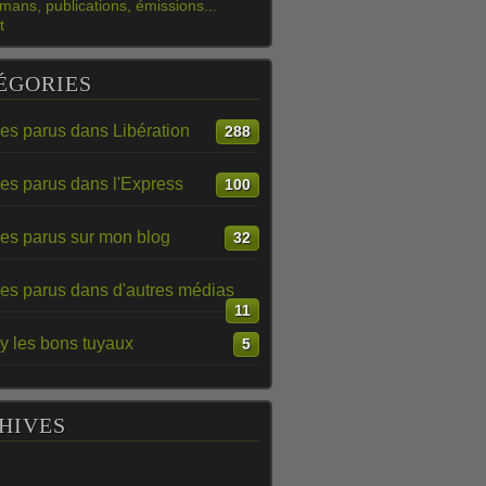
mans, publications, émissions...
t
ÉGORIES
les parus dans Libération
288
les parus dans l'Express
100
les parus sur mon blog
32
les parus dans d'autres médias
11
y les bons tuyaux
5
HIVES