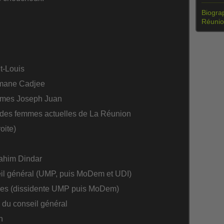
Biograp
Réuni
t-Louis
smane Cadjee
ames Joseph Juan
n des femmes actuelles de La Réunion
oite)
rahim Dindar
il général (UMP, puis MoDem et UDI)
ives (dissidente UMP puis MoDem)
 du conseil général
n