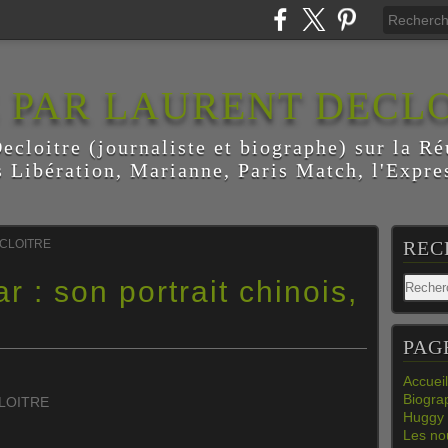
E PAR LAURENT DECL
ecloitre (journaliste et biographe) sur la Ré
s Libération, Marianne, Paris Match, l'Expres
ECLOITRE
REC
 : son portrait chinois,
PAG
Accueil
Biogra
CLOITRE
Huggy 
Les nou