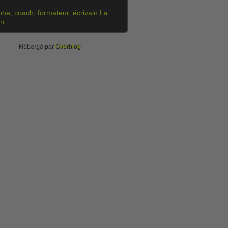
he, coach, formateur, écrivain La
on
Hébergé par
Overblog