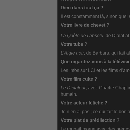
Dieu dans tout ça ?
Il est constamment là, sinon quel
Votre livre de chevet ?
La Quête de l’absolu
, de Djalal a
Votre tube ?
L’Aigle noir
, de Barbara, qui fait a
Que regardez-vous à la télévisi
Les infos sur LCI et les films d’a
Votre film culte ?
Le Dictateur
, avec Charlie Chapli
humain.
Votre acteur fétiche ?
Je n’en ai pas ; ce qui fait le bon 
Votre plat de prédilection ?
Le rougail morue avec des brède