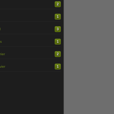
n
2
1
l
3
s
1
rier
2
vier
1