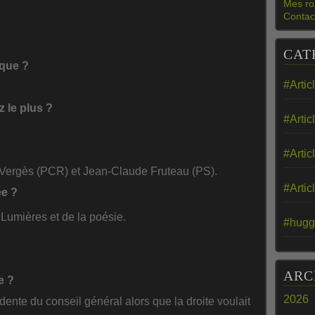
Mes ro
Contac
CAT
ique ?
#Artic
 le plus ?
#Artic
#Artic
 Vergès (PCR) et Jean-Claude Fruteau (PS).
#Artic
ée ?
 Lumières et de la poésie.
#hugg
ARC
e ?
2026
dente du conseil général alors que la droite voulait