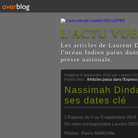
L'ACTU VU
Les articles de Laurent D
l'océan Indien parus dan
presse nationale.
Publié le
9 Septembre 2014
par Laurent D
Publié dans :
#Articles parus dans l'Express
Nassimah Dindar
ses dates clé
L'Express du 3 au 9 septembre 2014
De notre correspondant Laurent DE
Photos : Pierre MARCHAL