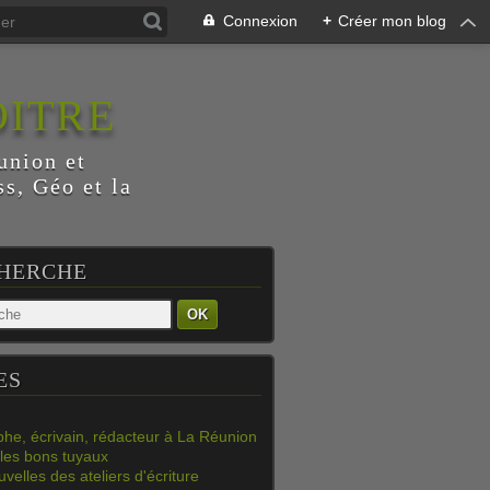
Connexion
+
Créer mon blog
OITRE
union et
s, Géo et la
HERCHE
OK
ES
phe, écrivain, rédacteur à La Réunion
les bons tuyaux
velles des ateliers d'écriture