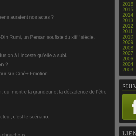
2016
2015
2014
 sens auraient nos actes ?
2013
2012
2011
e
2010
l-Din Rumi, un Persan soufiste du xiii
siècle.
2009
2008
2007
llusion à l’inceste qu’elle a subi.
2006
2004
on ?
2003
mour sur Ciné+ Émotion.
SUI
n, qui montre la grandeur et la décadence de l’être
acteur, c’est le scénario.
LIE
s chouchoux.