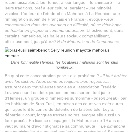
reconnaissables à leur tenue, à leur langue – le shimaoré –, à
leurs traditions, bref à leur culture, seraient «une minorité
visible». L’auteur de l’étude «Les Mahorais à La Réunion, une
“immigration subie” de Français en France», évoque «
leur
concentration dans des quartiers en difficulté, où se développe
un habitat en grappe et communautariste
». Effectivement, dans
certains immeubles, les bailleurs sociaux comptabilisent,
officieusement, jusqu’à
«70 % de Mahorais et de Comoriens
».
Dans l'immeuble Hermès, les locataires mahorais sont les plus
nombreux.
En quoi cette concentration pose-t-elle problème ? «
Il faut arrêter
avec les clichés. Nous sommes toujours bien reçues ici
»,
assurent deux travailleuses sociales à l’association Frédéric
Levavasseur. Les deux jeunes femmes sortent tout juste
d’Hermès, un groupe d’immeubles surnommé «
prison break
» par
les habitants de Bras-Fusil, en raison des coursives extérieures
qui rappellent le centre de détention de la série télé. Leyla,
débardeur court, longues tresses noires, évoque elle aussi un
faux procès. En licence d’espagnol, la Mahoraise de 19 ans en
veut au maire d’avoir stigmatisé sa communauté : «
Le dimanche
des municipales, il a envoyé quelqu’un nous réveiller à 8 heures