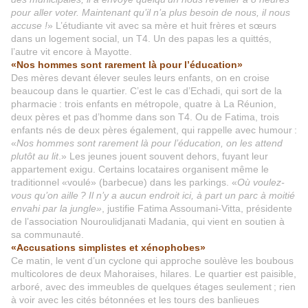
pour aller voter. Maintenant qu’il n’a plus besoin de nous, il nous
accuse !
» L’étudiante vit avec sa mère et huit frères et sœurs
dans un logement social, un T4. Un des papas les a quittés,
l’autre vit encore à Mayotte.
«Nos hommes sont rarement là pour l’éducation»
Des mères devant élever seules leurs enfants, on en croise
beaucoup dans le quartier. C’est le cas d’Echadi, qui sort de la
pharmacie : trois enfants en métropole, quatre à La Réunion,
deux pères et pas d’homme dans son T4. Ou de Fatima, trois
enfants nés de deux pères également, qui rappelle avec humour :
«
Nos hommes sont rarement là pour l’éducation, on les attend
plutôt au lit
.» Les jeunes jouent souvent dehors, fuyant leur
appartement exigu. Certains locataires organisent même le
traditionnel «voulé» (barbecue) dans les parkings. «
Où voulez-
vous qu’on aille ? Il n’y a aucun endroit ici, à part un parc à moitié
envahi par la jungle»
, justifie Fatima Assoumani-Vitta, présidente
de l’association Nouroulidjanati Madania, qui vient en soutien à
sa communauté.
«Accusations simplistes et xénophobes»
Ce matin, le vent d’un cyclone qui approche soulève les boubous
multicolores de deux Mahoraises, hilares. Le quartier est paisible,
arboré, avec des immeubles de quelques étages seulement ; rien
à voir avec les cités bétonnées et les tours des banlieues