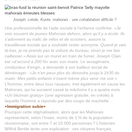
Joseph, créole, Kunte, mahorais : une cohabitation difficile ?
Une professionnelle de l’aide sociale à l’enfance confirme. «
Je
vois souvent de jeunes Mahorais dehors, alors qu’il y a école. Ils
s’adonnent au trafic de vélos et de scooters
, assure la
travailleuse sociale qui a souhaité rester anonyme.
Quand je vais
là-bas, je ne prends pas la voiture du bureau, sinon je me fais
caillasser
.» Assis sur un muret en train de fumer, Joseph Clain
est «
d’accord à 200 %
» avec son maire. Le sexagénaire,
conducteur d’engin, a demandé à son bailleur social de
déménager : «
Je n’en peux plus du désordre jusqu’à 1h30 du
matin. Mes petits-enfants n’osent même plus venir me voir
.»
L’homme, entre deux toux rauques, met également en cause les
Mahorais, qui lui auraient cassé la mâchoire il y a quatre mois.
«
Un bèzman gratuy
» (une agression gratuite, en créole) à
laquelle l’homme a répondu par des coups de machette…
«Immigration subie»
Pourquoi cette stigmatisation, alors que les Mahorais
représentent, selon l’Insee, moins de 1 % de la population
réunionnaise, soit entre 7 et 10 000 personnes ? L’historien
Wilfrid Bertile tente une explication : ces citoyens français,