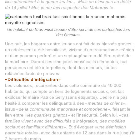
flics attendaient à la queue leu leu… Mais on n’est pas au défilé
du 14 juillet ! Moi, je me fais respecter des Mahorais !
»
Un habitant de Bras Fusil assure s'être servi de ces cartouches lors
des émeutes.
Une nuit, les bagarres entre jeunes ont fait deux blessés graves :
un adolescent a été hospitalisé, victime d’un traumatisme crânien
et d’un poumon perforé et un septuagénaire a dû être opéré de
la mâchoire. Durant ces cinq jours consécutifs d’émeutes, huit
personnes ont été interpellées, dont des mineurs, toutes
relâchées faute de preuves.
«Difficultés d’intégration»
Les violences, récurrentes dans cette commune de 40 000
habitants, qui compte un tiers de logements sociaux, ont fait
exploser le maire Patrice Selly (sans étiquette). L’édile n’a pas
hésité à comparer les délinquants à des «
meutes de chiens
»,
issus «
de la communauté mahoraise et comorienne
», faisant le
lien entre «
les quartiers ghettos
» et l’insécurité. Selon lui, «
ces
familles vivent avec des difficultés d’intégration, des modèles
sociaux et familiaux différents
». Et d’évoquer «
une démission
parentale totale
», avec des enfants de 12 ans dans la rue jusqu’à
2 heures du matin.