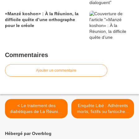
«Manzé koshon» : À la Réunion, la
difficile quête d’une orthographe
pour le créole
Commentaires
Ajouter un commentaire
< Le traitement des
Enquête Libé : Adhérents
diabétiques de La Réunion
morts, fictifs ou fantoches:
victime du Covid
Pécresse victorieuse d’une
élection bidon >
Hébergé par Overblog