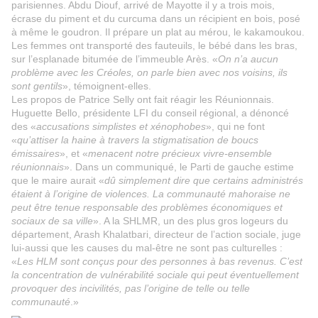
parisiennes. Abdu Diouf, arrivé de Mayotte il y a trois mois,
écrase du piment et du curcuma dans un récipient en bois, posé
à même le goudron. Il prépare un plat au mérou, le kakamoukou.
Les femmes ont transporté des fauteuils, le bébé dans les bras,
sur l’esplanade bitumée de l’immeuble Arès. «
On n’a aucun
problème avec les Créoles, on parle bien avec nos voisins, ils
sont gentils
», témoignent-elles.
Les propos de Patrice Selly ont fait réagir les Réunionnais.
Huguette Bello, présidente LFI du conseil régional, a dénoncé
des «
accusations simplistes et xénophobes
», qui ne font
«
qu’attiser la haine à travers la stigmatisation de boucs
émissaires
», et «
menacent notre précieux vivre-ensemble
réunionnais
». Dans un communiqué, le Parti de gauche estime
que le maire aurait «
dû simplement dire que certains administrés
étaient à l’origine de violences. La communauté mahoraise ne
peut être tenue responsable des problèmes économiques et
sociaux de sa ville
». A la SHLMR, un des plus gros logeurs du
département, Arash Khalatbari, directeur de l’action sociale, juge
lui-aussi que les causes du mal-être ne sont pas culturelles :
«
Les HLM sont conçus pour des personnes à bas revenus. C’est
la concentration de vulnérabilité sociale qui peut éventuellement
provoquer des incivilités, pas l’origine de telle ou telle
communauté
.»