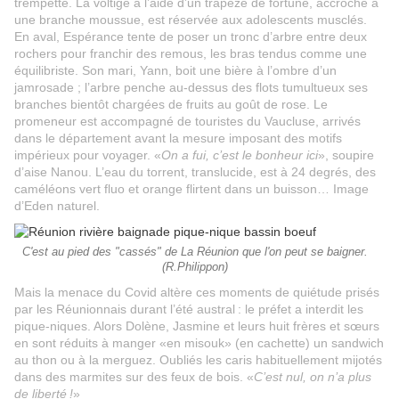
trempette. La voltige à l’aide d’un trapèze de fortune, accroché à
une branche moussue, est réservée aux adolescents musclés.
En aval, Espérance tente de poser un tronc d’arbre entre deux
rochers pour franchir des remous, les bras tendus comme une
équilibriste. Son mari, Yann, boit une bière à l’ombre d’un
jamrosade ; l’arbre penche au-dessus des flots tumultueux ses
branches bientôt chargées de fruits au goût de rose. Le
promeneur est accompagné de touristes du Vaucluse, arrivés
dans le département avant la mesure imposant des motifs
impérieux pour voyager. «
On a fui, c’est le bonheur ici
», soupire
d’aise Nanou. L’eau du torrent, translucide, est à 24 degrés, des
caméléons vert fluo et orange flirtent dans un buisson… Image
d’Eden naturel.
C'est au pied des "cassés" de La Réunion que l'on peut se baigner.
(R.Philippon)
Mais la menace du Covid altère ces moments de quiétude prisés
par les Réunionnais durant l’été austral : le préfet a interdit les
pique-niques. Alors Dolène, Jasmine et leurs huit frères et sœurs
en sont réduits à manger «en misouk» (en cachette) un sandwich
au thon ou à la merguez. Oubliés les caris habituellement mijotés
dans des marmites sur des feux de bois. «
C’est nul, on n’a plus
de liberté !
»