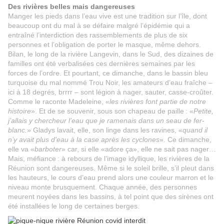
Des rivières belles mais dangereuses
Manger les pieds dans l’eau vive est une tradition sur l’île, dont
beaucoup ont du mal à se défaire malgré l’épidémie qui a
entraîné l’interdiction des rassemblements de plus de six
personnes et l’obligation de porter le masque, même dehors.
Bilan, le long de la rivière Langevin, dans le Sud, des dizaines de
familles ont été verbalisées ces dernières semaines par les
forces de l’ordre. Et pourtant, ce dimanche, dans le bassin bleu
turquoise du mal nommé Trou Noir, les amateurs d’eau fraîche –
ici à 18 degrés, brrrr – sont légion à nager, sauter, casse-croûter.
Comme le raconte Madeleine, «
les rivières font partie de notre
histoire
». Et de se souvenir, sous son chapeau de paille : «
Petite,
j’allais y chercheur l’eau que je ramenais dans un seau de fer-
blanc.
» Gladys lavait, elle, son linge dans les ravines, «
quand il
n’y avait plus d’eau à la case après les cyclones
». Ce dimanche,
elle va «
barboter
» car, si elle «adore ça», elle ne sait pas nager…
Mais, méfiance : à rebours de l’image idyllique, les rivières de la
Réunion sont dangereuses. Même si le soleil brille, s’il pleut dans
les hauteurs, le cours d’eau prend alors une couleur marron et le
niveau monte brusquement. Chaque année, des personnes
meurent noyées dans les bassins, à tel point que des sirènes ont
été installées le long de certaines berges.