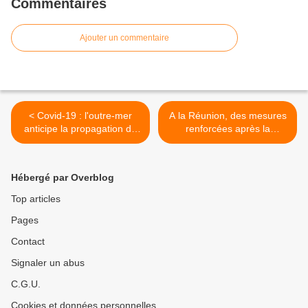
Commentaires
Ajouter un commentaire
< Covid-19 : l'outre-mer
A la Réunion, des mesures
anticipe la propagation du
renforcées après la
virus
polémique des masques
moisis >
Hébergé par Overblog
Top articles
Pages
Contact
Signaler un abus
C.G.U.
Cookies et données personnelles