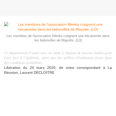
Les membres de l'association Wenka craignent une hécatombe dans
les bidonvilles de Mayotte. (LD)
Le département d’outre-mer, en stade 2, dispose de moyens limités pour
faire face à l’épidémie, alors que des milliers d’habitants vivent dans
des conditions insalubres.
Libération du 24 mars 2020, de notre correspondant à La
Réunion, Laurent DECLOITRE
Dans les entrailles du bidonville de « Manga Télé », l’un des plus
vastes de Mayotte, et donc de France, 5000 personnes s’entassent
dans des conditions pitoyables. Les taudis de ce quartier de Kawéni,
dans la banlieue de Mamoudzou, ne disposent ni d’eau courante, ni
d’électricité. «
Les gens vivent dans la promiscuité, dans des conditions
sanitaires déplorables
, se désespère Omar Saïd, président de
l’association Wenka, qui intervient auprès de cette population
déshéritée.
Si le virus rentre ici, ça va être l’hécatombe ».
A Mayotte,