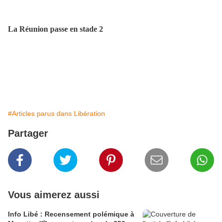
ont été refoulés par les Comores. Moroni craignant l’entrée du
Covid-19, le navire spécialement affrété qui les reconduisait n'a pas
pu accoster…
La Réunion passe en stade 2
Avec 94 cas, dont 3 patients en réanimation, La Réunion est passée hier
mardi au stade 2 de l’épidémie. La préfecture a annoncé un renforcement
des dépistages, avec le concours de laboratoires privés. La capacité des
lits de réanimation a été augmentée de 50 postes, soit un total de 161 lits
sur l’ensemble du département, qui dispose par ailleurs de 144
respirateurs.
#Articles parus dans Libération
Partager
Vous aimerez aussi
Info Libé : Recensement polémique à