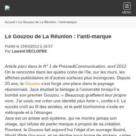
MENU
Accueil
» Le Gouzou de La Réunion : l’anti-marque
Le Gouzou de La Réunion : l’anti-marque
Publié le 15/04/2012 à 16:57
Par
Laurent DECLOITRE
Article paru dans le N° 1 de Presse&Communication, avril 2012
On le rencontre dans les quatre coins de l’île, sur les murs, les
affiches publicitaires et d’autres surfaces plus incongrues. Depuis
20 ans, le
Gouzou
s’est forgé une place dans le paysage
réunionnais. Jace étudiait la biologie à l’université lorsqu’il a
bombé son premier Gouzou. «
Beaucoup graffaient leur propre
nom. J’ai voulu me créer une identité plus forte
», confie-t-il. Le
succès croît au fil des années, et le petit bonhomme s’exile en
métropole et à l’étranger.
Jace est un artiste anti-système, qui ne montre jamais son
visage, qui refuse de parler marque à propos de sa création.
Pourtant, le Gouzou fait aujourd’hui l’objet d’un ouvrage illustré,
World Wide Gouzous
, et se décline sous forme de stickers, cartes