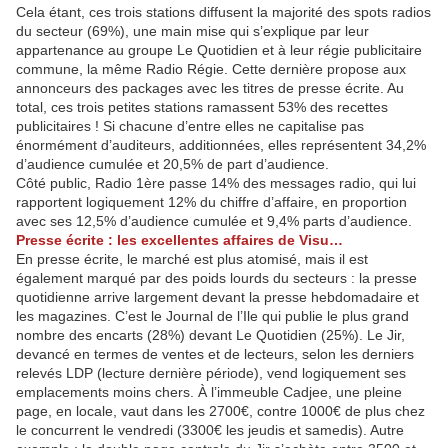
Cela étant, ces trois stations diffusent la majorité des spots radios
du secteur (69%), une main mise qui s’explique par leur
appartenance au groupe Le Quotidien et à leur régie publicitaire
commune, la même Radio Régie. Cette dernière propose aux
annonceurs des packages avec les titres de presse écrite. Au
total, ces trois petites stations ramassent 53% des recettes
publicitaires ! Si chacune d’entre elles ne capitalise pas
énormément d’auditeurs, additionnées, elles représentent 34,2%
d’audience cumulée et 20,5% de part d’audience.
Côté public, Radio 1ère passe 14% des messages radio, qui lui
rapportent logiquement 12% du chiffre d’affaire, en proportion
avec ses 12,5% d’audience cumulée et 9,4% parts d’audience.
Presse écrite : les excellentes affaires de Visu…
En presse écrite, le marché est plus atomisé, mais il est
également marqué par des poids lourds du secteurs : la presse
quotidienne arrive largement devant la presse hebdomadaire et
les magazines. C’est le Journal de l’Ile qui publie le plus grand
nombre des encarts (28%) devant Le Quotidien (25%). Le Jir,
devancé en termes de ventes et de lecteurs, selon les derniers
relevés LDP (lecture dernière période), vend logiquement ses
emplacements moins chers. À l’immeuble Cadjee, une pleine
page, en locale, vaut dans les 2700€, contre 1000€ de plus chez
le concurrent le vendredi (3300€ les jeudis et samedis). Autre