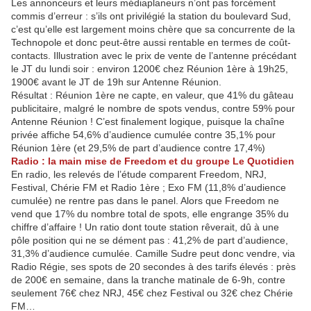
Les annonceurs et leurs médiaplaneurs n’ont pas forcément
commis d’erreur : s’ils ont privilégié la station du boulevard Sud,
c’est qu’elle est largement moins chère que sa concurrente de la
Technopole et donc peut-être aussi rentable en termes de coût-
contacts. Illustration avec le prix de vente de l’antenne précédant
le JT du lundi soir : environ 1200€ chez Réunion 1ère à 19h25,
1900€ avant le JT de 19h sur Antenne Réunion.
Résultat : Réunion 1ère ne capte, en valeur, que 41% du gâteau
publicitaire, malgré le nombre de spots vendus, contre 59% pour
Antenne Réunion ! C’est finalement logique, puisque la chaîne
privée affiche 54,6% d’audience cumulée contre 35,1% pour
Réunion 1ère (et 29,5% de part d’audience contre 17,4%)
Radio : la main mise de Freedom et du groupe Le Quotidien
En radio, les relevés de l’étude comparent Freedom, NRJ,
Festival, Chérie FM et Radio 1ère ; Exo FM (11,8% d’audience
cumulée) ne rentre pas dans le panel. Alors que Freedom ne
vend que 17% du nombre total de spots, elle engrange 35% du
chiffre d’affaire ! Un ratio dont toute station rêverait, dû à une
pôle position qui ne se dément pas : 41,2% de part d’audience,
31,3% d’audience cumulée. Camille Sudre peut donc vendre, via
Radio Régie, ses spots de 20 secondes à des tarifs élevés : près
de 200€ en semaine, dans la tranche matinale de 6-9h, contre
seulement 76€ chez NRJ, 45€ chez Festival ou 32€ chez Chérie
FM…