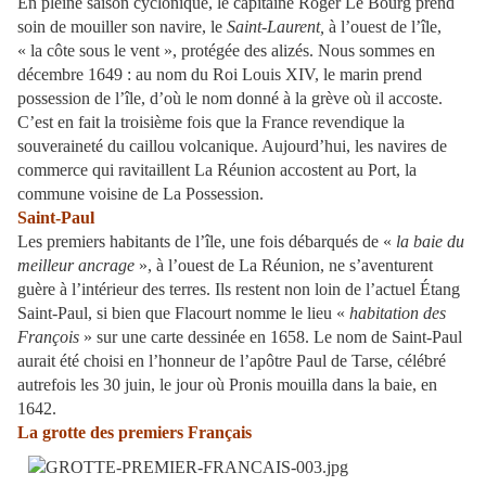
En pleine saison cyclonique, le capitaine Roger Le Bourg prend
soin de mouiller son navire, le
Saint-Laurent,
à l’ouest de l’île,
« la côte sous le vent », protégée des alizés. Nous sommes en
décembre 1649 : au nom du Roi Louis XIV, le marin prend
possession de l’île, d’où le nom donné à la grève où il accoste.
C’est en fait la troisième fois que la France revendique la
souveraineté du caillou volcanique. Aujourd’hui, les navires de
commerce qui ravitaillent La Réunion accostent au Port, la
commune voisine de La Possession.
Saint-Paul
Les premiers habitants de l’île, une fois débarqués de «
la baie du
meilleur ancrage
», à l’ouest de La Réunion, ne s’aventurent
guère à l’intérieur des terres. Ils restent non loin de l’actuel Étang
Saint-Paul, si bien que Flacourt nomme le lieu «
habitation des
François
» sur une carte dessinée en 1658. Le nom de Saint-Paul
aurait été choisi en l’honneur de l’apôtre Paul de Tarse, célébré
autrefois les 30 juin, le jour où Pronis mouilla dans la baie, en
1642.
La grotte des premiers Français