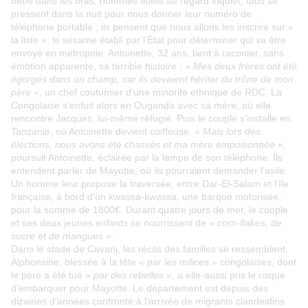
bébé dans les bras, hommes fluets au regard inquiet, tous se
pressent dans la nuit pour nous donner leur numéro de
téléphone portable ; ils pensent que nous allons les inscrire sur «
la liste », le sésame établi par l’État pour déterminer qui va être
envoyé en métropole. Antoinette, 32 ans, tient à raconter, sans
émotion apparente, sa terrible histoire : «
Mes deux frères ont été
égorgés dans un champ, car ils devaient hériter du trône de mon
père
», un chef coutumier d’une minorité ethnique de RDC. La
Congolaise s’enfuit alors en Ouganda avec sa mère, où elle
rencontre Jacques, lui-même réfugié. Puis le couple s’installe en
Tanzanie, où Antoinette devient coiffeuse. «
Mais lors des
élections, nous avons été chassés et ma mère empoisonnée
»,
poursuit Antoinette, éclairée par la lampe de son téléphone. Ils
entendent parler de Mayotte, où ils pourraient demander l’asile.
Un homme leur propose la traversée, entre Dar-El-Salam et l’île
française, à bord d’un kwassa-kwassa, une barque motorisée,
pour la somme de 1800€. Durant quatre jours de mer, le couple
et ses deux jeunes enfants se nourrissent de «
corn-flakes, de
sucre et de mangues
».
Dans le stade de Cavani, les récits des familles se ressemblent.
Alphonsine, blessée à la tête «
par les milices
» congolaises, dont
le père a été tué «
par des rebelles
», a elle-aussi pris le risque
d’embarquer pour Mayotte. Le département est depuis des
dizaines d’années confronté à l’arrivée de migrants clandestins