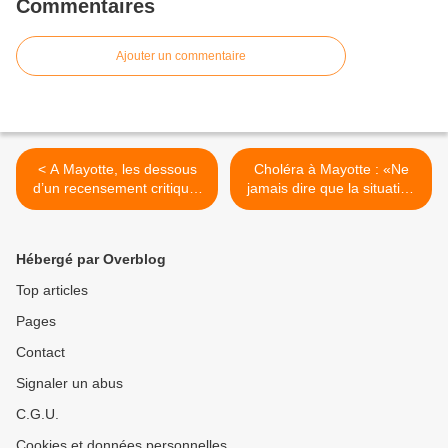
Commentaires
Ajouter un commentaire
< A Mayotte, les dessous
Choléra à Mayotte : «Ne
d’un recensement critiqué:
jamais dire que la situation
«Si les migrants ont peur de
est sous contrôle» >
donner leur identité, on met
un faux nom»
Hébergé par Overblog
Top articles
Pages
Contact
Signaler un abus
C.G.U.
Cookies et données personnelles