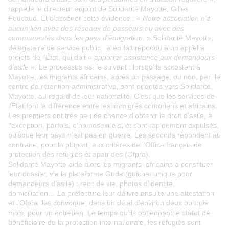
rappelle le directeur adjoint de Solidarité Mayotte, Gilles
Foucaud. Et d’asséner cette évidence : «
Notre association n’a
aucun lien avec des réseaux de passeurs ou avec des
communautés dans les pays d’émigration.
» Solidarité Mayotte,
délégataire de service public, a en fait répondu à un appel à
projets de l’État, qui doit «
apporter assistance aux demandeurs
d’asile
». Le processus est le suivant : lorsqu’ils accostent à
Mayotte, les migrants africains, après un passage, ou non, par le
centre de rétention administrative, sont orientés vers Solidarité
Mayotte, au regard de leur nationalité. C’est que les services de
l’État font la différence entre les immigrés comoriens et africains.
Les premiers ont très peu de chance d’obtenir le droit d’asile, à
l’exception, parfois, d’homosexuels, et sont rapidement expulsés,
puisque leur pays n’est pas en guerre. Les seconds répondent au
contraire, pour la plupart, aux critères de l’Office français de
protection des réfugiés et apatrides (Ofpra).
Solidarité Mayotte aide alors les migrants africains à constituer
leur dossier, via la plateforme Guda (guichet unique pour
demandeurs d’asile) : récit de vie, photos d’identité,
domiciliation… La préfecture leur délivre ensuite une attestation
et l’Ofpra les convoque, dans un délai d’environ deux ou trois
mois, pour un entretien. Le temps qu’ils obtiennent le statut de
bénéficiaire de la protection internationale, les réfugiés sont