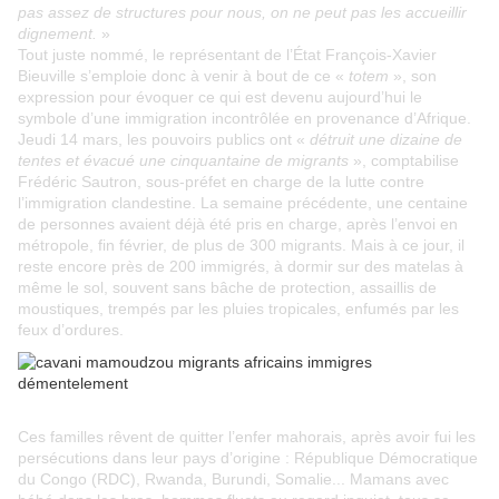
pas assez de structures pour nous, on ne peut pas les accueillir
dignement.
»
Tout juste nommé, le représentant de l’État François-Xavier
Bieuville s’emploie donc à venir à bout de ce «
totem
», son
expression pour évoquer ce qui est devenu aujourd’hui le
symbole d’une immigration incontrôlée en provenance d’Afrique.
Jeudi 14 mars, les pouvoirs publics ont «
détruit une dizaine de
tentes et évacué une cinquantaine de migrants
», comptabilise
Frédéric Sautron, sous-préfet en charge de la lutte contre
l’immigration clandestine. La semaine précédente, une centaine
de personnes avaient déjà été pris en charge, après l’envoi en
métropole, fin février, de plus de 300 migrants. Mais à ce jour, il
reste encore près de 200 immigrés, à dormir sur des matelas à
même le sol, souvent sans bâche de protection, assaillis de
moustiques, trempés par les pluies tropicales, enfumés par les
feux d’ordures.
Ces familles rêvent de quitter l’enfer mahorais, après avoir fui les
persécutions dans leur pays d’origine : République Démocratique
du Congo (RDC), Rwanda, Burundi, Somalie... Mamans avec