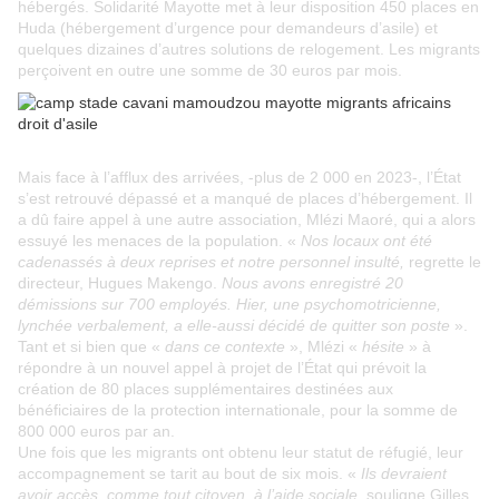
hébergés. Solidarité Mayotte met à leur disposition 450 places en
Huda (hébergement d’urgence pour demandeurs d’asile) et
quelques dizaines d’autres solutions de relogement. Les migrants
perçoivent en outre une somme de 30 euros par mois.
Mais face à l’afflux des arrivées, -plus de 2 000 en 2023-, l’État
s’est retrouvé dépassé et a manqué de places d’hébergement. Il
a dû faire appel à une autre association, Mlézi Maoré, qui a alors
essuyé les menaces de la population. «
Nos locaux ont été
cadenassés à deux reprises et notre personnel insulté,
regrette le
directeur, Hugues Makengo.
Nous avons enregistré 20
démissions sur 700 employés. Hier, une psychomotricienne,
lynchée verbalement, a elle-aussi décidé de quitter son poste
».
Tant et si bien que «
dans ce contexte
», Mlézi «
hésite
» à
répondre à un nouvel appel à projet de l’État qui prévoit la
création de 80 places supplémentaires destinées aux
bénéficiaires de la protection internationale, pour la somme de
800 000 euros par an.
Une fois que les migrants ont obtenu leur statut de réfugié, leur
accompagnement se tarit au bout de six mois. «
Ils devraient
avoir accès, comme tout citoyen, à l’aide sociale
, souligne Gilles