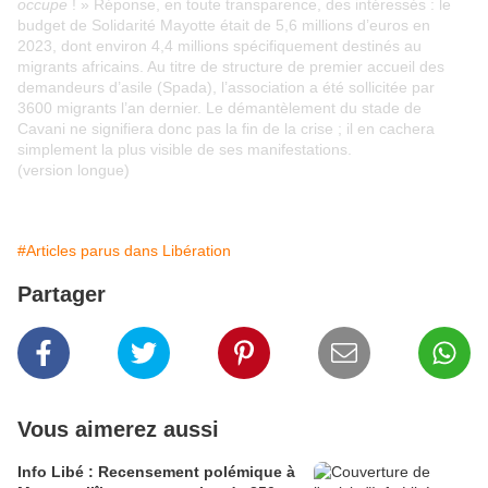
occupe
! » Réponse, en toute transparence, des intéressés : le
budget de Solidarité Mayotte était de 5,6 millions d’euros en
2023, dont environ 4,4 millions spécifiquement destinés au
migrants africains. Au titre de structure de premier accueil des
demandeurs d’asile (Spada), l’association a été sollicitée par
3600 migrants l’an dernier. Le démantèlement du stade de
Cavani ne signifiera donc pas la fin de la crise ; il en cachera
simplement la plus visible de ses manifestations.
(version longue)
#Articles parus dans Libération
Partager
Vous aimerez aussi
Info Libé : Recensement polémique à