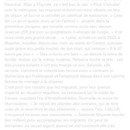
Foucaud.
Mais à Mayotte, ce n’est pas le cas.
» Pour s’envoler
vers la métropole, les migrants doivent en outre obtenir un titre
de séjour, et fournir à cet effet un certificat de naissance. «
Cela
fait un an et quatre mois qu’on l’attend
», soupire dans la
pénombre Jacques, qui travaille comme moto-taxi, devant
reverser 20€ par jour au propriétaire mahorais de l’engin. «
Il ne
nous reste pas grand-chose…
» Lydia, arrivée en août 2022 à
Mayotte, installée depuis des mois au stade de Cavani, subsiste
aussi grâce aux petits boulots de son mari, qui ramène «
5 à 10
euros par jour
». «
Mes enfants ont faim
», se désole la mère de
famille. Assise sur le même matelas, Rehema hoche la tête : ses
très jeunes enfants n’ont pas mangé ce soir. Ashoula, elle,
raconte, comment le collectif des forces vives a contraint la
Mahoraise qui l’hébergeait et l’employait depuis deux ans comme
femme de ménage à la chasser.
C’est pour ces raisons que les migrants, pour leur grande
majorité en situation régulière, se retrouvent sur le stade de
Cavani, suscitant l’ire d’Ambdilwahédou Soumaïla, le maire de
Mamoudzou. « J
e reçois les plaintes des riverains, qui se font
voler de la nourriture et des vêtements
», assure l’élu. L’élu LR
s’en prend lui-aussi aux associations. «
Solidarité Mayotte touche
des millions pour accompagner les migrants. On peut se
demander où va cet argent quand on voit comment elle s’en