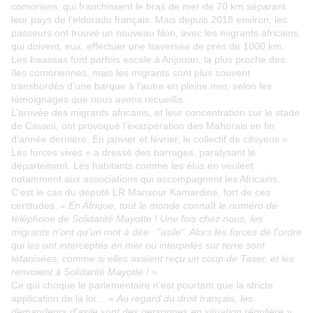
comoriens, qui franchissent le bras de mer de 70 km séparant
leur pays de l’eldorado français. Mais depuis 2018 environ, les
passeurs ont trouvé un nouveau filon, avec les migrants africains,
qui doivent, eux, effectuer une traversée de près de 1000 km.
Les kwassas font parfois escale à Anjouan, la plus proche des
îles comoriennes, mais les migrants sont plus souvent
transbordés d’une barque à l’autre en pleine mer, selon les
témoignages que nous avons recueillis.
L’arrivée des migrants africains, et leur concentration sur le stade
de Cavani, ont provoqué l’exaspération des Mahorais en fin
d’année dernière. En janvier et février, le collectif de citoyens «
Les forces vives » a dressé des barrages, paralysant le
département. Les habitants comme les élus en veulent
notamment aux associations qui accompagnent les Africains.
C’est le cas du député LR Mansour Kamardine, fort de ces
certitudes. «
En Afrique, tout le monde connaît le numéro de
téléphone de Solidarité Mayotte ! Une fois chez nous, les
migrants n’ont qu’un mot à dire : “asile“. Alors les forces de l’ordre
qui les ont interceptés en mer ou interpelés sur terre sont
tétanisées, comme si elles avaient reçu un coup de Taser, et les
renvoient à Solidarité Mayotte !
»
Ce qui choque le parlementaire n’est pourtant que la stricte
application de la loi… «
Au regard du droit français, les
demandeurs d’asile sont des personnes en situation régulière
»,