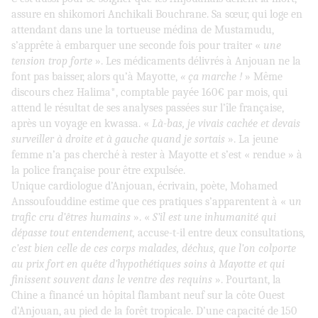
assure en shikomori Anchikali Bouchrane. Sa sœur, qui loge en
attendant dans une la tortueuse médina de Mustamudu,
s’apprête à embarquer une seconde fois pour traiter «
une
tension trop forte
». Les médicaments délivrés à Anjouan ne la
font pas baisser, alors qu’à Mayotte,
« ça marche !
» Même
discours chez Halima*, comptable payée 160€ par mois, qui
attend le résultat de ses analyses passées sur l’île française,
après un voyage en kwassa. «
Là-bas, je vivais cachée et devais
surveiller à droite et à gauche quand je sortais
». La jeune
femme n’a pas cherché à rester à Mayotte et s’est « rendue » à
la police française pour être expulsée.
Unique cardiologue d’Anjouan, écrivain, poète, Mohamed
Anssoufouddine estime que ces pratiques s’apparentent à « u
n
trafic cru d’êtres humains
». «
S’il est une inhumanité qui
dépasse tout entendement,
accuse-t-il entre deux consultations
,
c’est bien celle de ces corps malades, déchus, que l’on colporte
au prix fort en quête d’hypothétiques soins à Mayotte et qui
finissent souvent dans le ventre des requins
». Pourtant, la
Chine a financé un hôpital flambant neuf sur la côte Ouest
d’Anjouan, au pied de la forêt tropicale. D’une capacité de 150