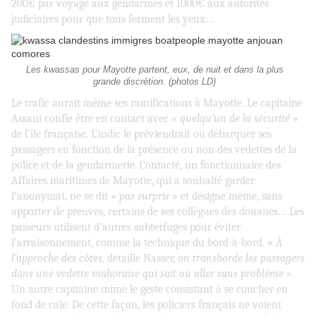
200€ par voyage aux gendarmes et 1000€ aux autorités
judiciaires pour que tous ferment les yeux…
Les kwassas pour Mayotte partent, eux, de nuit et dans la plus
grande discrétion. (photos LD)
Le trafic aurait même ses ramifications à Mayotte. Le capitaine
Assani confie être en contact avec «
quelqu’un de la sécurité
»
de l’île française. L’indic le préviendrait où débarquer ses
passagers en fonction de la présence ou non des vedettes de la
police et de la gendarmerie. Contacté, un fonctionnaire des
Affaires maritimes de Mayotte, qui a souhaité garder
l’anonymat, ne se dit «
pas surpris
» et désigne même, sans
apporter de preuves, certains de ses collègues des douanes… Les
passeurs utilisent d’autres subterfuges pour éviter
l’arraisonnement, comme la technique du bord-à-bord. «
À
l’approche des côtes,
détaille Nasser,
on transborde les passagers
dans une vedette mahoraise qui sait où aller sans problème
».
Un autre capitaine mime le geste consistant à se coucher en
fond de cale. De cette façon, les policiers français ne voient