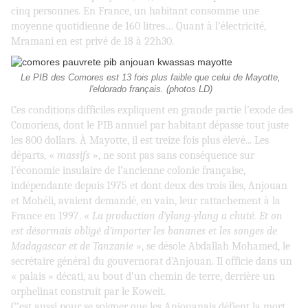
cinq personnes. En France, un habitant consomme une
moyenne quotidienne de 160 litres… Quant à l’électricité,
Mramani en est privé de 18 à 22h30.
Le PIB des Comores est 13 fois plus faible que celui de Mayotte,
l'eldorado français. (photos LD)
Ces conditions difficiles expliquent en grande partie l’exode des
Comoriens, dont le PIB annuel par habitant dépasse tout juste
les 800 dollars. À Mayotte, il est treize fois plus élevé... Les
départs, «
massifs
», ne sont pas sans conséquence sur
l’économie insulaire de l’ancienne colonie française,
indépendante depuis 1975 et dont deux des trois îles, Anjouan
et Mohéli, avaient demandé, en vain, leur rattachement à la
France en 1997. «
La production d’ylang-ylang a chuté. Et on
est désormais obligé d’importer les bananes et les songes de
Madagascar et de Tanzanie
», se désole Abdallah Mohamed, le
secrétaire général du gouvernorat d’Anjouan. Il officie dans un
« palais » décati, au bout d’un chemin de terre, derrière un
orphelinat construit par le Koweit.
C’est aussi pour se soigner que les Anjouanais défient la mort,