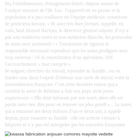
lits, l’établissement, étrangement désert, dispose même de
l’unique scanner de l’île. Las : l’appareil est en panne et la
population n’a pas confiance en l’équipe médicale, constituée
de praticiens locaux. «
Ils sont très bien formés
, rappelle, en
vain, Saïd Ahmed Hachim, le directeur général adjoint.
Il n’y a
pas une médecine noire et une médecine blanche, les protocoles
de soins sont universels !
» Tutoiement de rigueur, le
responsable reconnaît cependant que les soins prodigués sont
trop onéreux : 5€ la consultation d’un spécialiste, 50€
l’accouchement «
tout compris
».
Se soigner, chercher du travail, rejoindre sa famille…ou en
fonder une, dans l’espoir d’obtenir une carte de séjour, voire la
naturalisation française. C’est cette dernière raison qui a
conduit la sœur de Réhéma à fuir son pays, trois jours
auparavant. «
Elle était tabassée par son mari, alors elle est
partie sans rien dire pour en trouver un plus gentil
»… La mère,
qui a emmené ses deux enfants d’un et deux ans, a appelé
depuis, pour rassurer sa famille : elle est arrivée vivante à
Mayotte et n’a pas été interpelée par les autorités françaises.