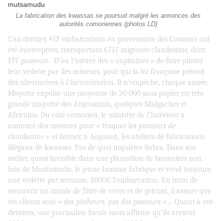
La fabrication des kwassas se poursuit malgré les annonces des
autorités comoriennes (photos LD)
L’an dernier, 412 embarcations en provenance des Comores ont
été interceptées, transportant 6717 migrants clandestins, dont
197 passeurs. D’où l’astuce des « capitaines » de faire piloter
leur vedette par des mineurs, pour qui la loi française prévoit
des alternatives à l’incarcération. Il n’empêche, chaque année,
Mayotte expulse une moyenne de 20 000 sans papier, en très
grande majorité des Anjouanais, quelques Malgaches et
Africains. Du côté comorien, le ministre de l’Intérieur a
annoncé des mesures pour «
traquer les passeurs de
clandestins
» et fermer, à Anjouan, les ateliers de fabrications
illégaux de kwassas. Pas de quoi inquiéter Subra. Dans son
atelier, quasi invisible dans une plantation de bananiers non
loin de Mustamudu, le jeune homme fabrique et vend toujours
une vedette par semaine. 2000€ l’embarcation. En train de
recouvrir un moule de fibre de verre et de gelcoat, il assure que
ses clients sont «
des pêcheurs, pas des passeurs
»… Quant à ces
derniers, une journaliste locale nous affirme qu’ils versent