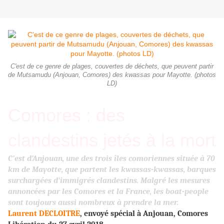
C'est de ce genre de plages, couvertes de déchets, que peuvent partir
de Mutsamudu (Anjouan, Comores) des kwassas pour Mayotte. (photos
LD)
Comores : des
clandestins jetés à la mort
C’est d’Anjouan, une des trois îles comoriennes située à 70
km de Mayotte, que partent les kwassas-kwassas, barques
surchargées d’immigrés clandestins. Malgré les mesures
annoncées par les Comores et la France, les boat-people
sont toujours aussi nombreux à prendre la mer.
Laurent DECLOITRE
, envoyé spécial à Anjouan, Comores