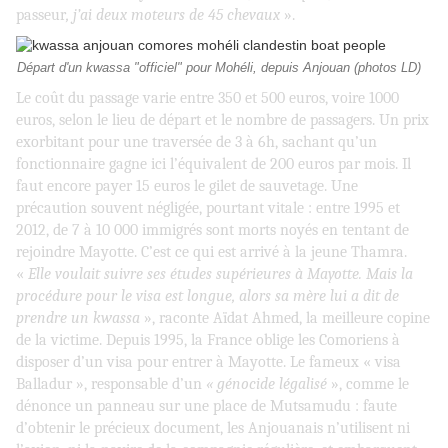
passeur
, j’ai deux moteurs de 45 chevaux
».
Départ d'un kwassa "officiel" pour Mohéli, depuis Anjouan (photos LD)
Le coût du passage varie entre 350 et 500 euros, voire 1000
euros, selon le lieu de départ et le nombre de passagers. Un prix
exorbitant pour une traversée de 3 à 6h, sachant qu’un
fonctionnaire gagne ici l’équivalent de 200 euros par mois. Il
faut encore payer 15 euros le gilet de sauvetage. Une
précaution souvent négligée, pourtant vitale : entre 1995 et
2012, de 7 à 10 000 immigrés sont morts noyés en tentant de
rejoindre Mayotte. C’est ce qui est arrivé à la jeune Thamra.
«
Elle voulait suivre ses études supérieures à Mayotte. Mais la
procédure pour le visa est longue, alors sa mère lui a dit de
prendre un kwassa
», raconte Aïdat Ahmed, la meilleure copine
de la victime. Depuis 1995, la France oblige les Comoriens à
disposer d’un visa pour entrer à Mayotte. Le fameux « visa
Balladur », responsable d’un
« génocide légalisé
», comme le
dénonce un panneau sur une place de Mutsamudu : faute
d’obtenir le précieux document, les Anjouanais n’utilisent ni