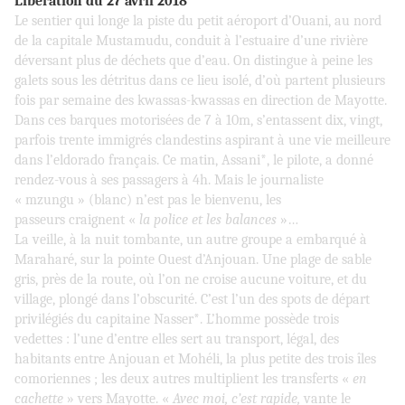
Libération du 27 avril 2018
Le sentier qui longe la piste du petit aéroport d’Ouani, au nord
de la capitale Mustamudu, conduit à l’estuaire d’une rivière
déversant plus de déchets que d’eau. On distingue à peine les
galets sous les détritus dans ce lieu isolé, d’où partent plusieurs
fois par semaine des kwassas-kwassas en direction de Mayotte.
Dans ces barques motorisées de 7 à 10m, s’entassent dix, vingt,
parfois trente immigrés clandestins aspirant à une vie meilleure
dans l’eldorado français. Ce matin, Assani*, le pilote, a donné
rendez-vous à ses passagers à 4h. Mais le journaliste
« mzungu » (blanc) n’est pas le bienvenu, les
passeurs craignent «
la police et les balances
»…
La veille, à la nuit tombante, un autre groupe a embarqué à
Maraharé, sur la pointe Ouest d’Anjouan. Une plage de sable
gris, près de la route, où l’on ne croise aucune voiture, et du
village, plongé dans l’obscurité. C’est l’un des spots de départ
privilégiés du capitaine Nasser*. L’homme possède trois
vedettes : l’une d’entre elles sert au transport, légal, des
habitants entre Anjouan et Mohéli, la plus petite des trois îles
comoriennes ; les deux autres multiplient les transferts «
en
cachette
» vers Mayotte. «
Avec moi, c’est rapide,
vante le