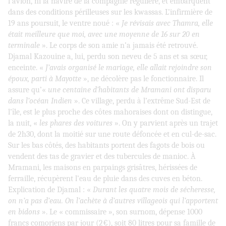
l’avion, ni la navire de la compagnie régulière, et embarquent
dans des conditions périlleuses sur les kwassas. L’infirmière de
19 ans poursuit, le ventre noué : «
Je révisais avec Thamra, elle
était meilleure que moi, avec une moyenne de 16 sur 20 en
terminale
». Le corps de son amie n’a jamais été retrouvé.
Djamal Kazouine a, lui, perdu son neveu de 5 ans et sa sœur,
enceinte. «
J’avais organisé le mariage, elle allait rejoindre son
époux, parti à Mayotte
», ne décolère pas le fonctionnaire. Il
assure qu’«
une centaine d’habitants de Mramani ont disparu
dans l’océan Indien
». Ce village, perdu à l’extrême Sud-Est de
l’île, est le plus proche des côtes mahoraises dont on distingue,
la nuit, «
les phares des voitures
». On y parvient après un trajet
de 2h30, dont la moitié sur une route défoncée et en cul-de-sac.
Sur les bas côtés, des habitants portent des fagots de bois ou
vendent des tas de gravier et des tubercules de manioc. À
Mramani, les maisons en parpaings grisâtres, hérissées de
ferraille, récupèrent l’eau de pluie dans des cuves en béton.
Explication de Djamal : «
Durant les quatre mois de sécheresse,
on n’a pas d’eau. On l’achète à d’autres villageois qui l’apportent
en bidons
». Le « commissaire », son surnom, dépense 1000
francs comoriens par jour (2€), soit 80 litres pour sa famille de