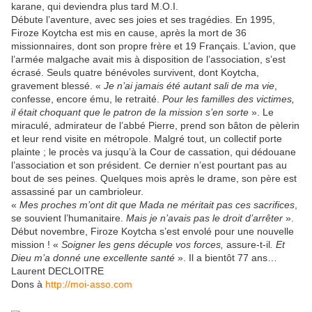
karane, qui deviendra plus tard M.O.I.
Débute l’aventure, avec ses joies et ses tragédies. En 1995,
Firoze Koytcha est mis en cause, après la mort de 36
missionnaires, dont son propre frère et 19 Français. L’avion, que
l’armée malgache avait mis à disposition de l’association, s’est
écrasé. Seuls quatre bénévoles survivent, dont Koytcha,
gravement blessé. «
Je n’ai jamais été autant sali de ma vie
,
confesse, encore ému, le retraité.
Pour les familles des victimes,
il était choquant que le patron de la mission s’en sorte
». Le
miraculé, admirateur de l’abbé Pierre, prend son bâton de pèlerin
et leur rend visite en métropole. Malgré tout, un collectif porte
plainte ; le procès va jusqu’à la Cour de cassation, qui dédouane
l’association et son président. Ce dernier n’est pourtant pas au
bout de ses peines. Quelques mois après le drame, son père est
assassiné par un cambrioleur.
«
Mes proches m’ont dit que Mada ne méritait pas ces sacrifices
,
se souvient l’humanitaire.
Mais je n’avais pas le droit d’arrêter
».
Début novembre, Firoze Koytcha s’est envolé pour une nouvelle
mission ! «
Soigner les gens décuple vos forces,
assure-t-il
. Et
Dieu m’a donné une excellente santé
». Il a bientôt 77 ans…
Laurent DECLOITRE
Dons à
http://moi-asso.com