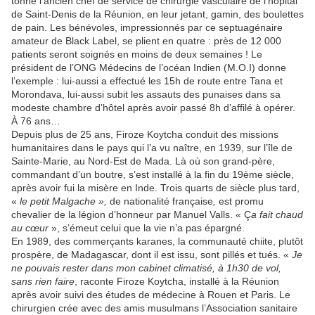
tonne l’ancien chef de service de chirurgie vasculaire de l’hôpital
de Saint-Denis de la Réunion, en leur jetant, gamin, des boulettes
de pain. Les bénévoles, impressionnés par ce septuagénaire
amateur de Black Label, se plient en quatre : près de 12 000
patients seront soignés en moins de deux semaines ! Le
président de l’ONG Médecins de l’océan Indien (M.O.I) donne
l’exemple : lui-aussi a effectué les 15h de route entre Tana et
Morondava, lui-aussi subit les assauts des punaises dans sa
modeste chambre d’hôtel après avoir passé 8h d’affilé à opérer.
À 76 ans…
Depuis plus de 25 ans, Firoze Koytcha conduit des missions
humanitaires dans le pays qui l’a vu naître, en 1939, sur l’île de
Sainte-Marie, au Nord-Est de Mada. Là où son grand-père,
commandant d’un boutre, s’est installé à la fin du 19ème siècle,
après avoir fui la misère en Inde. Trois quarts de siècle plus tard,
«
le petit Malgache »,
de nationalité française
,
est promu
chevalier de la légion d’honneur par Manuel Valls. « Ç
a fait chaud
au cœur
», s’émeut celui que la vie n’a pas épargné.
En 1989, des commerçants karanes, la communauté chiite, plutôt
prospère, de Madagascar, dont il est issu, sont pillés et tués. «
Je
ne pouvais rester dans mon cabinet climatisé, à 1h30 de vol,
sans rien faire
, raconte Firoze Koytcha, installé à la Réunion
après avoir suivi des études de médecine à Rouen et Paris. Le
chirurgien crée avec des amis musulmans l’Association sanitaire